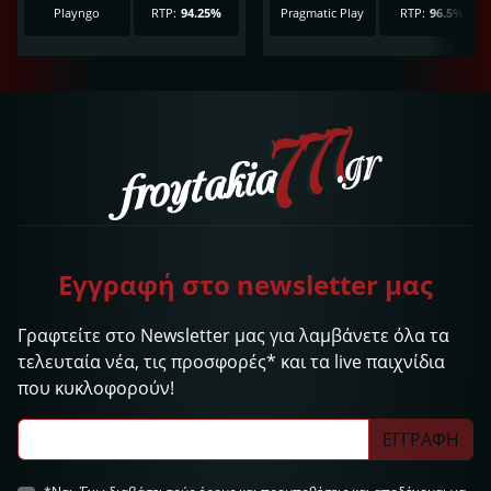
Playngo
RTP:
94.25%
Pragmatic Play
RTP:
96.5%
Εγγραφή στο newsletter μας
Γραφτείτε στο Newsletter μας για λαμβάνετε όλα τα
τελευταία νέα, τις προσφορές* και τα live παιχνίδια
που κυκλοφορούν!
ΕΓΓΡΑΦΗ