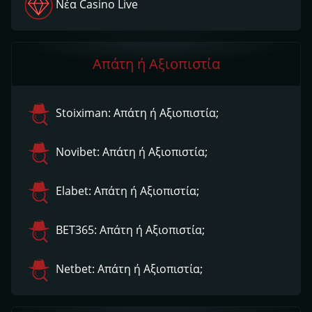
Νέα Casino Live
Απάτη ή Αξιοπιστία
Stoiximan: Απάτη ή Αξιοπιστία;
Novibet: Απάτη ή Αξιοπιστία;
Elabet: Απάτη ή Αξιοπιστία;
ΒΕΤ365: Απάτη ή Αξιοπιστία;
Netbet: Απάτη ή Αξιοπιστία;