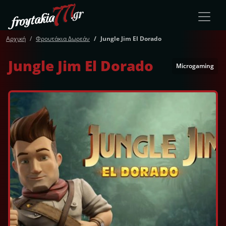
Αρχική
Φρουτάκια Δωρεάν
Jungle Jim El Dorado
Jungle Jim El Dorado
Microgaming