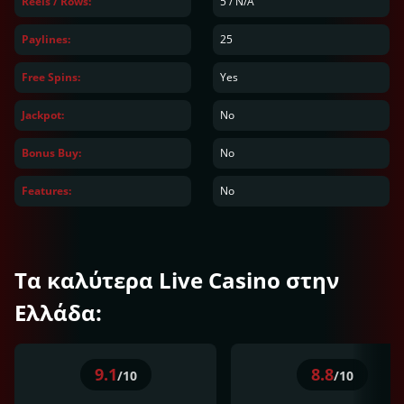
Reels / Rows:
5
/
N/A
Paylines:
25
Free Spins:
Yes
Jackpot:
No
Bonus Buy:
No
Features:
No
Τα καλύτερα Live Casino στην
Ελλάδα:
9.1
8.8
/10
/10