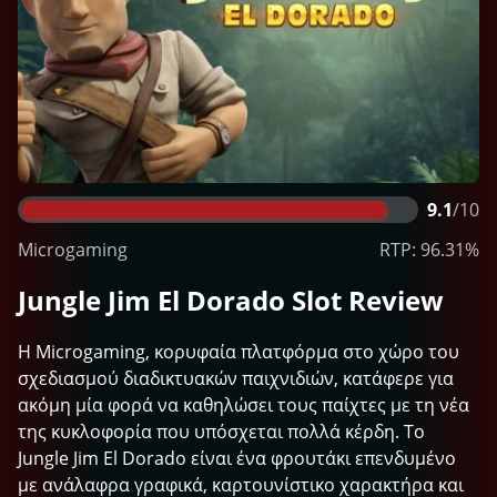
9.1
/10
Microgaming
RTP: 96.31%
Jungle Jim El Dorado Slot Review
Η Microgaming, κορυφαία πλατφόρμα στο χώρο του
σχεδιασμού διαδικτυακών παιχνιδιών, κατάφερε για
ακόμη μία φορά να καθηλώσει τους παίχτες με τη νέα
της κυκλοφορία που υπόσχεται πολλά κέρδη. Το
Jungle Jim El Dorado είναι ένα φρουτάκι επενδυμένο
με ανάλαφρα γραφικά, καρτουνίστικο χαρακτήρα και