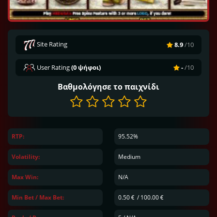
Site Rating
8.9
/10
User Rating
(0 ψήφοι)
-
/10
Βαθμολόγησε το παιχνίδι
RTP:
95.52%
Volatility:
Medium
Max Win:
N/A
Min Bet / Max Bet:
0.50
/
100.00