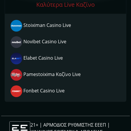
Καλύτερα Live Καζίνο
Stoiximan Casino Live
Novibet Casino Live
Elabet Casino Live
Pamestoixima Καζίνο Live
Fonbet Casino Live
21+ | ΑΡΜΟΔΙΟΣ ΡΥΘΜΙΣΤΗΣ ΕΕΕΠ |