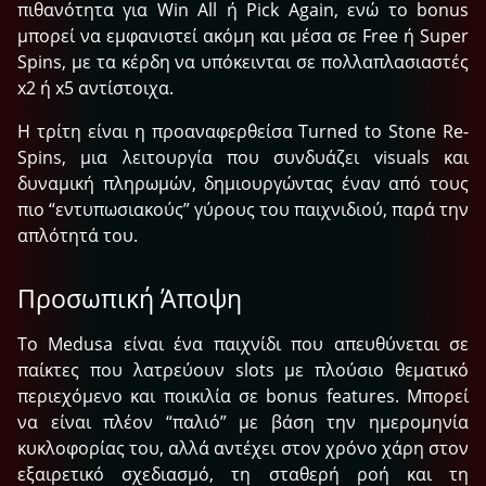
πιθανότητα για Win All ή Pick Again, ενώ το bonus
μπορεί να εμφανιστεί ακόμη και μέσα σε Free ή Super
Spins, με τα κέρδη να υπόκεινται σε πολλαπλασιαστές
x2 ή x5 αντίστοιχα.
Η τρίτη είναι η προαναφερθείσα Turned to Stone Re-
Spins, μια λειτουργία που συνδυάζει visuals και
δυναμική πληρωμών, δημιουργώντας έναν από τους
πιο “εντυπωσιακούς” γύρους του παιχνιδιού, παρά την
απλότητά του.
Προσωπική Άποψη
Το Medusa είναι ένα παιχνίδι που απευθύνεται σε
παίκτες που λατρεύουν slots με πλούσιο θεματικό
περιεχόμενο και ποικιλία σε bonus features. Μπορεί
να είναι πλέον “παλιό” με βάση την ημερομηνία
κυκλοφορίας του, αλλά αντέχει στον χρόνο χάρη στον
εξαιρετικό σχεδιασμό, τη σταθερή ροή και τη