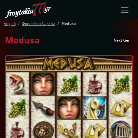
Αρχική
Φρουτάκια Δωρεάν
Medusa
Medusa
Next Gen