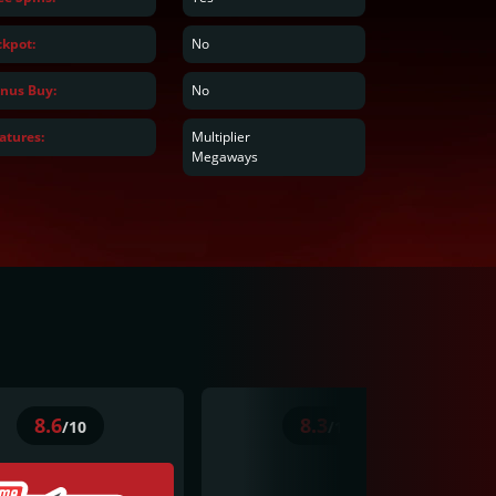
ckpot:
No
nus Buy:
No
atures:
Multiplier
Megaways
8.6
8.3
/10
/10