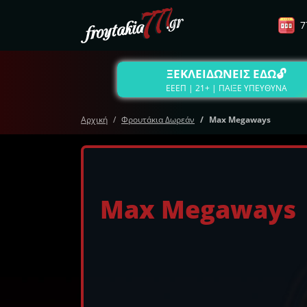
7
ΞΕΚΛΕΙΔΩΝΕΙΣ ΕΔΩ🔓
ΕΕΕΠ | 21+ | ΠΑΙΞΕ ΥΠΕΥΘΥΝΑ
Αρχική
Φρουτάκια Δωρεάν
Max Megaways
Max Megaways