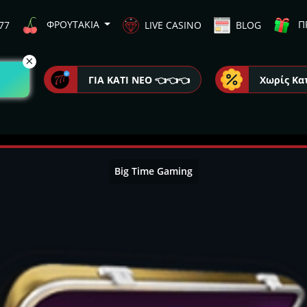
ΦΡΟΥΤΑΚΙΑ
Π
77
LIVE CASINO
BLOG
ΓΙΑ ΚΑΤΙ ΝΕΟ 👈👈👈
Χωρίς Κα
Big Time Gaming