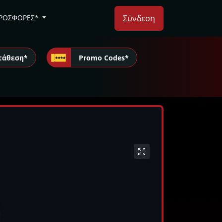
ΡΟΣΦΟΡΕΣ*
Σύνδεση
τάθεση*
Promo Codes*