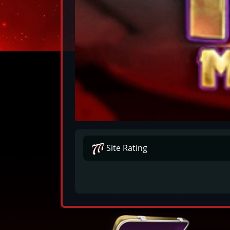
Site Rating