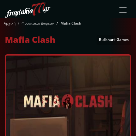
Αρχική
Φρουτάκια Δωρεάν
Mafia Clash
Mafia Clash
Bullshark Games