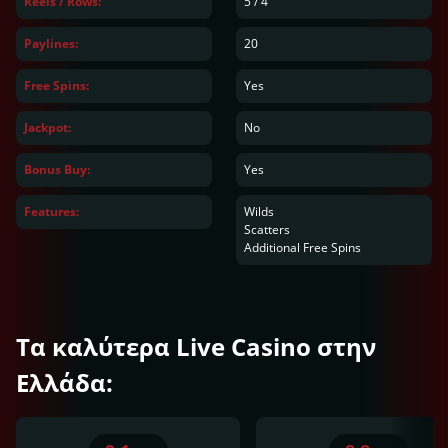
Reels / Rows:
5
/
4
Paylines:
20
Free Spins:
Yes
Jackpot:
No
Bonus Buy:
Yes
Features:
Wilds
Scatters
Additional Free Spins
Τα καλύτερα Live Casino στην
Ελλάδα: