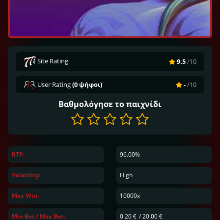
Site Rating
9.5
/10
User Rating
(0 ψήφοι)
-
/10
Βαθμολόγησε το παιχνίδι
RTP:
96.00%
Volatility:
High
Max Win:
10000x
Min Bet / Max Bet:
0.20
/
20.00