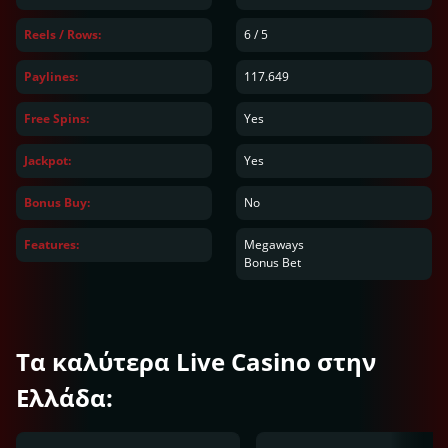
Reels / Rows:
6
/
5
Paylines:
117.649
Free Spins:
Yes
Jackpot:
Yes
Bonus Buy:
No
Features:
Megaways
Bonus Bet
Τα καλύτερα Live Casino στην
Ελλάδα: