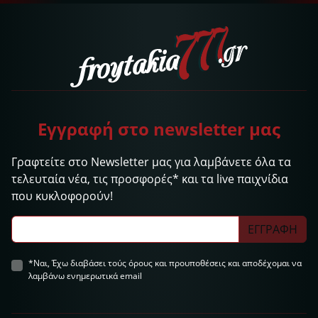
Εγγραφή στο newsletter μας
Γραφτείτε στο Newsletter μας για λαμβάνετε όλα τα
τελευταία νέα, τις προσφορές* και τα live παιχνίδια
που κυκλοφορούν!
ΕΓΓΡΑΦΗ
*Ναι, Έχω διαβάσει τούς όρους και προυποθέσεις και αποδέχομαι να
λαμβάνω ενημερωτικά email