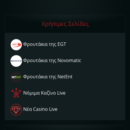
Χρήσιμες Σελίδες
Φρουτάκια της EGT
Φρουτάκια της Novomatic
Φρουτάκια της NetEnt
Νόμιμα Kαζίνο Live
Νέα Casino Live