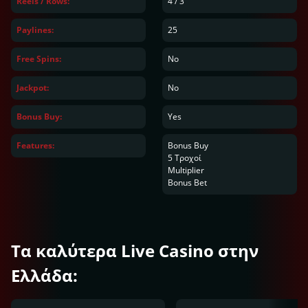
Reels / Rows:
4
/
3
Paylines:
25
Free Spins:
No
Jackpot:
No
Bonus Buy:
Yes
Features:
Bonus Buy
5 Τροχοί
Multiplier
Bonus Bet
Τα καλύτερα Live Casino στην
Ελλάδα: