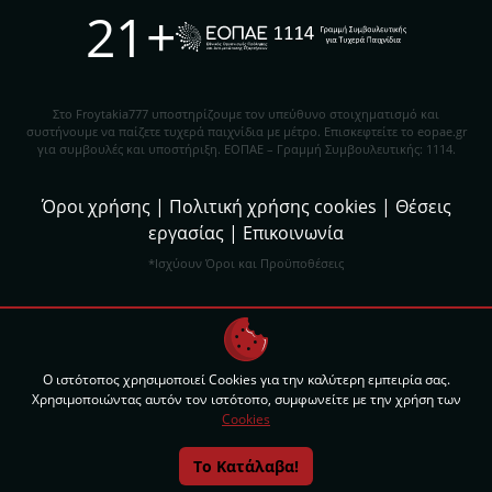
21+
Στο Froytakia777 υποστηρίζουμε τον υπεύθυνο στοιχηματισμό και
συστήνουμε να παίζετε τυχερά παιχνίδια με μέτρο. Eπισκεφτείτε το eopae.gr
για συμβουλές και υποστήριξη. ΕΟΠΑΕ – Γραμμή Συμβουλευτικής: 1114.
Όροι χρήσης
|
Πολιτική χρήσης cookies
|
Θέσεις
εργασίας
|
Επικοινωνία
*Ισχύουν Όροι και Προϋποθέσεις
Σχεδιασμός ιστοτόπου:
Digital Winners
Ανάπτυξη & Φιλοξενία Ιστοτόπου:
Digital Winners
Ο ιστότοπος χρησιμοποιεί Cookies για την καλύτερη εμπειρία σας.
Χρησιμοποιώντας αυτόν τον ιστότοπο, συμφωνείτε με την χρήση των
2019 - 2026 © Copyright
froytakia777.gr
Cookies
Το Κατάλαβα!
500 Δώρα*
1020 Δώρα*
205 Δώρα*
3100 Δώρα*