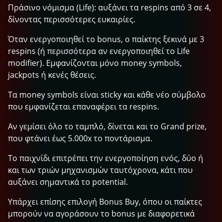
Πράσινο νόμισμα (Life): αυξάνει τα respins από 3 σε 4,
δίνοντας περισσότερες ευκαιρίες.
Όταν ενεργοποιηθεί το bonus, ο παίκτης ξεκινά με 3
respins (ή περισσότερα αν ενεργοποιηθεί το Life
modifier). Εμφανίζονται μόνο money symbols,
jackpots ή κενές θέσεις.
Τα money symbols είναι sticky και κάθε νέο σύμβολο
που εμφανίζεται επαναφέρει τα respins.
Αν γεμίσει όλο το ταμπλό, δίνεται και το Grand prize,
που φτάνει έως 5.000x το ποντάρισμα.
Το παιχνίδι επιτρέπει την ενεργοποίηση ενός, δύο ή
και των τριών μηχανισμών ταυτόχρονα, κάτι που
αυξάνει σημαντικά το potential.
Υπάρχει επίσης επιλογή Bonus Buy, όπου οι παίκτες
μπορούν να αγοράσουν το bonus με διαφορετικά