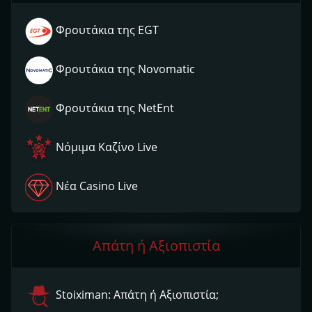
Φρουτάκια της EGT
Φρουτάκια της Novomatic
Φρουτάκια της NetEnt
Νόμιμα Kαζίνο Live
Νέα Casino Live
Απάτη ή Αξιοπιστία
Stoiximan: Απάτη ή Αξιοπιστία;