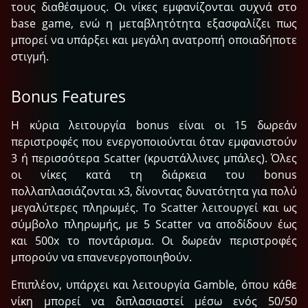
τους διαθέσιμους. Οι νίκες εμφανίζονται συχνά στο
base game, ενώ η μεταβλητότητα εξασφαλίζει πως
μπορεί να υπάρξει και μεγάλη ανατροπή οποιαδήποτε
στιγμή.
Bonus Features
Η κύρια λειτουργία bonus είναι οι 15 δωρεάν
περιστροφές που ενεργοποιούνται όταν εμφανιστούν
3 ή περισσότερα Scatter (κρυστάλλινες μπάλες). Όλες
οι νίκες κατά τη διάρκεια του bonus
πολλαπλασιάζονται x3, δίνοντας δυνατότητα για πολύ
μεγαλύτερες πληρωμές. Το Scatter λειτουργεί και ως
σύμβολο πληρωμής, με 5 Scatter να αποδίδουν έως
και 500x το ποντάρισμα. Οι δωρεάν περιστροφές
μπορούν να επανενεργοποιηθούν.
Επιπλέον, υπάρχει και λειτουργία Gamble, όπου κάθε
νίκη μπορεί να διπλασιαστεί μέσω ενός 50/50