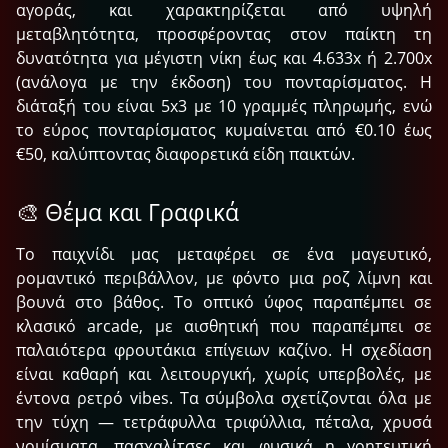
αγοράς, και χαρακτηρίζεται από υψηλή
μεταβλητότητα, προσφέροντας στον παίκτη τη
δυνατότητα για μέγιστη νίκη έως και 4.633x ή 2.700x
(ανάλογα με την έκδοση) του πονταρίσματος. Η
διάταξή του είναι 5x3 με 10 γραμμές πληρωμής, ενώ
το εύρος πονταρίσματος κυμαίνεται από €0.10 έως
€50, καλύπτοντας διαφορετικά είδη παικτών.
🎨 Θέμα και Γραφικά
Το παιχνίδι μας μεταφέρει σε ένα μαγευτικό,
ρομαντικό περιβάλλον, με φόντο μια ροζ λίμνη και
βουνά στο βάθος. Το οπτικό ύφος παραπέμπει σε
κλασικό arcade, με αισθητική που παραπέμπει σε
παλαιότερα φρουτάκια επίγειων καζίνο. Η σχεδίαση
είναι καθαρή και λειτουργική, χωρίς υπερβολές, με
έντονα ρετρό vibes. Τα σύμβολα σχετίζονται όλα με
την τύχη — τετράφυλλα τριφύλλια, πέταλα, χρυσά
νομίσματα, πασχαλίτσες και φυσικά η γοητευτική