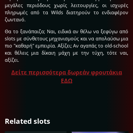
μεγάλες περιόδους χωρίς λειτουργίες, οι ισχυρές
πληρωμές από τα Wilds διατηρούν το ενδιαφέρον
ζωντανό.
Θα το ξανάπαιζα; Ναι, ειδικά αν θέλω να ξεφύγω από
slots με σύνθετους μηχανισμούς και να απολαύσω μια
πιο "καθαρή" εμπειρία. Αξίζει; Αν αγαπάς το old-school
και θέλεις μια δίκαιη μάχη με την τύχη, τότε ναι,
αξίζει.
Δείτε περισσότερα δωρεάν φρουτάκια
ΕΔΩ
Related slots