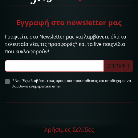
Εγγραφή στο newsletter μας
Γραφτείτε στο Newsletter μας για λαμβάνετε όλα τα
τελευταία νέα, τις προσφορές* και τα live παιχνίδια
που κυκλοφορούν!
ΕΓΓΡΑΦΗ
*Ναι, Έχω διαβάσει τούς όρους και προυποθέσεις και αποδέχομαι να
λαμβάνω ενημερωτικά email
Χρήσιμες Σελίδες