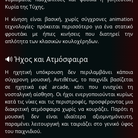
Κυρία της Τύχης.
Η κίνηση είναι βασική, χωρίς σύγχρονες animation
τεχνολογίες· πρόκειται περισσότερο για ένα στατικό
φρουτάκι με ήπιες κινήσεις που διατηρεί την
απλότητα των κλασικών κουλοχέρηδων.
🔊 Ήχος και Ατμόσφαιρα
Η ηχητική υπόκρουση δεν περιλαμβάνει κάποια
σύγχρονη μουσική. Αντιθέτως, το παιχνίδι βασίζεται
σε ηχητικά εφέ arcade, κάτι που ενισχύει τη
νοσταλγική αίσθηση. Οι ήχοι ενεργοποιούνται κυρίως
κατά τις νίκες και τις περιστροφές, προσφέροντας μια
διακριτική ατμόσφαιρα χωρίς να κουράζει. Παρότι η
μουσική δεν είναι ιδιαίτερα αξιομνημόνευτη,
παραμένει λειτουργική και ταιριάζει στο γενικό ύφος
του παιχνιδιού.