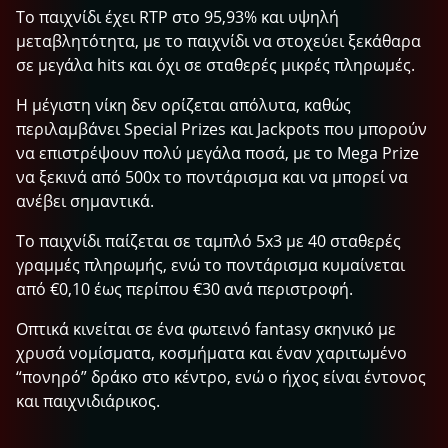
Το παιχνίδι έχει RTP στο 95,93% και υψηλή
μεταβλητότητα, με το παιχνίδι να στοχεύει ξεκάθαρα
σε μεγάλα hits και όχι σε σταθερές μικρές πληρωμές.
Η μέγιστη νίκη δεν ορίζεται απόλυτα, καθώς
περιλαμβάνει Special Prizes και Jackpots που μπορούν
να επιστρέψουν πολύ μεγάλα ποσά, με το Mega Prize
να ξεκινά από 500x το ποντάρισμα και να μπορεί να
ανέβει σημαντικά.
Το παιχνίδι παίζεται σε ταμπλό 5x3 με 40 σταθερές
γραμμές πληρωμής, ενώ το ποντάρισμα κυμαίνεται
από €0,10 έως περίπου €30 ανά περιστροφή.
Οπτικά κινείται σε ένα φωτεινό fantasy σκηνικό με
χρυσά νομίσματα, κοσμήματα και έναν χαριτωμένο
“πονηρό” δράκο στο κέντρο, ενώ ο ήχος είναι έντονος
και παιχνιδιάρικος.