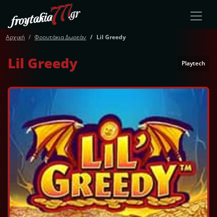
Αρχική
Φρουτάκια Δωρεάν
Lil Greedy
Lil Greedy
Playtech