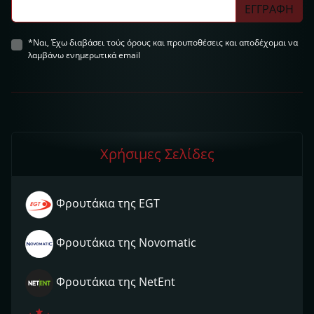
ΕΓΓΡΑΦΗ
*Ναι, Έχω διαβάσει τούς όρους και προυποθέσεις και αποδέχομαι να
λαμβάνω ενημερωτικά email
Χρήσιμες Σελίδες
Φρουτάκια της EGT
Φρουτάκια της Novomatic
Φρουτάκια της NetEnt