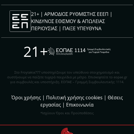
21+ | ΑΡΜΟΔΙΟΣ ΡΥΘΜΙΣΤΗΣ ΕΕΕΠ |
ΚΙΝΔΥΝΟΣ ΕΘΙΣΜΟΥ & ΑΠΩΛΕΙΑΣ
ΠΕΡΙΟΥΣΙΑΣ |
ΠΑΙΞΕ ΥΠΕΥΘΥΝΑ
21+
Στο Froytakia777 υποστηρίζουμε τον υπεύθυνο στοιχηματισμό και
συστήνουμε να παίζετε τυχερά παιχνίδια με μέτρο. Eπισκεφτείτε το eopae.gr
για συμβουλές και υποστήριξη. ΕΟΠΑΕ – Γραμμή Συμβουλευτικής: 1114.
Όροι χρήσης
|
Πολιτική χρήσης cookies
|
Θέσεις
εργασίας
|
Επικοινωνία
*Ισχύουν Όροι και Προϋποθέσεις