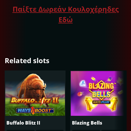
Παίξτε Δωρεάν Κουλοχέρηδες
Εδώ
Related slots
Buffalo Blitz II
Blazing Bells