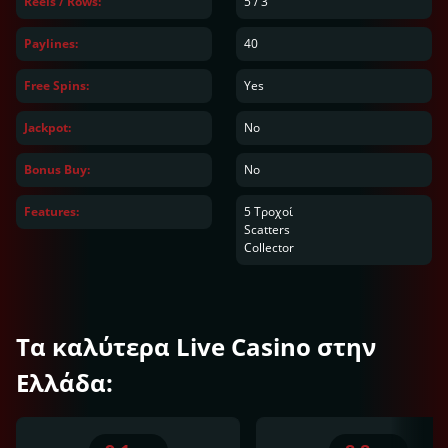
Reels / Rows:
5
/
3
Paylines:
40
Free Spins:
Yes
Jackpot:
No
Bonus Buy:
No
Features:
5 Τροχοί
Scatters
Collector
Τα καλύτερα Live Casino στην
Ελλάδα: