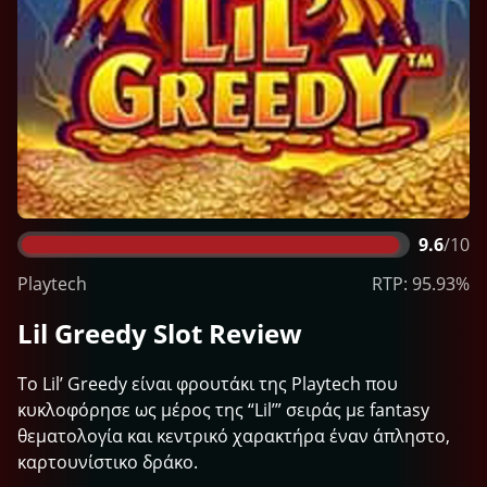
9.6
/10
Playtech
RTP: 95.93%
Lil Greedy Slot Review
Το Lil’ Greedy είναι φρουτάκι της Playtech που
κυκλοφόρησε ως μέρος της “Lil’” σειράς με fantasy
θεματολογία και κεντρικό χαρακτήρα έναν άπληστο,
καρτουνίστικο δράκο.