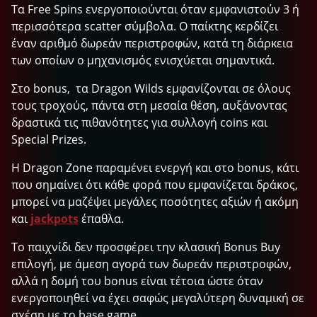
Τα Free Spins ενεργοποιούνται όταν εμφανιστούν 3 ή
περισσότερα scatter σύμβολα. Ο παίκτης κερδίζει
έναν αριθμό δωρεάν περιστροφών, κατά τη διάρκεια
των οποίων ο μηχανισμός ενισχύεται σημαντικά.
Στο bonus, τα Dragon Wilds εμφανίζονται σε όλους
τους τροχούς, πάντα στη μεσαία θέση, αυξάνοντας
δραστικά τις πιθανότητες για συλλογή coins και
Special Prizes.
Η Dragon Zone παραμένει ενεργή και στο bonus, κάτι
που σημαίνει ότι κάθε φορά που εμφανίζεται δράκος,
μπορεί να μαζέψει μεγάλες ποσότητες αξιών ή ακόμη
και
jackpots
έπαθλα.
Το παιχνίδι δεν προσφέρει την κλασική Bonus Buy
επιλογή, με άμεση αγορά των δωρεάν περιστροφών,
αλλά η δομή του bonus είναι τέτοια ώστε όταν
ενεργοποιηθεί να έχει σαφώς μεγαλύτερη δυναμική σε
σχέση με το base game.