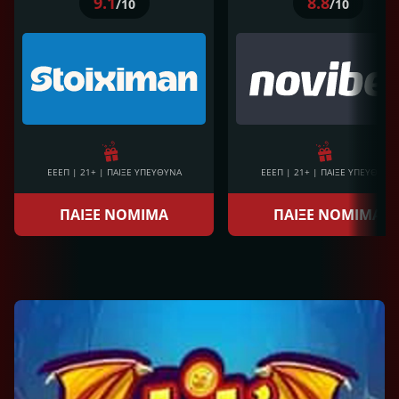
9.1
8.8
/10
/10
ΕΕΕΠ | 21+ | ΠΑΙΞΕ ΥΠΕΥΘΥΝΑ
ΕΕΕΠ | 21+ | ΠΑΙΞΕ ΥΠΕΥΘΥΝΑ
ΠΑΙΞΕ ΝΟΜΙΜΑ
ΠΑΙΞΕ ΝΟΜΙΜΑ