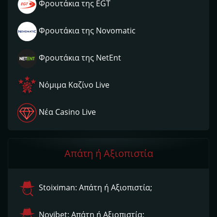
Φρουτάκια της EGT
Φρουτάκια της Novomatic
Φρουτάκια της NetEnt
Νόμιμα Kαζίνο Live
Νέα Casino Live
Απάτη ή Αξιοπιστία
Stoiximan: Απάτη ή Αξιοπιστία;
Novibet: Απάτη ή Αξιοπιστία;