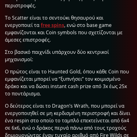
περιστροφές.
Το Scatter είναι το σεντούκι θησαυρού και
ενεργοποιεί τα
free spins
, ενώ στο base game
εμφανίζονται και Coin symbols που σχετίζονται με
άμεσες επιστροφές.
Στο βασικό παιχνίδι υπάρχουν δύο κεντρικοί
μηχανισμοί:
Ο πρώτος είναι το Haunted Gold, όπου κάθε Coin που
εμφανίζεται μπορεί να “ξυπνήσει” τον κοιμισμένο
δράκο και να δώσει instant cash prize από 3x έως 25x
το ποντάρισμα.
Ο δεύτερος είναι το Dragon’s Wrath, που μπορεί να
ενεργοποιηθεί σε μη κερδισμένη περιστροφή και δίνει
ένα respin στο οποίο το ταμπλό επεκτείνεται από 6x4
σε 6x6, ενώ ο δράκος περνά πάνω από τους τροχούς
δημιουργώντας έναν τυχαίο αριθμό από Fire Wilds σε