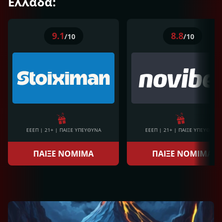
Ελλάδα:
9.1
8.8
/10
/10
ΕΕΕΠ | 21+ | ΠΑΙΞΕ ΥΠΕΥΘΥΝΑ
ΕΕΕΠ | 21+ | ΠΑΙΞΕ ΥΠΕΥΘΥΝΑ
ΠΑΙΞΕ ΝΟΜΙΜΑ
ΠΑΙΞΕ ΝΟΜΙΜΑ