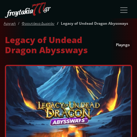
Αρχική
Φρουτάκια Δωρεάν
Legacy of Undead Dragon Abyssways
Legacy of Undead
Playngo
Dragon Abyssways