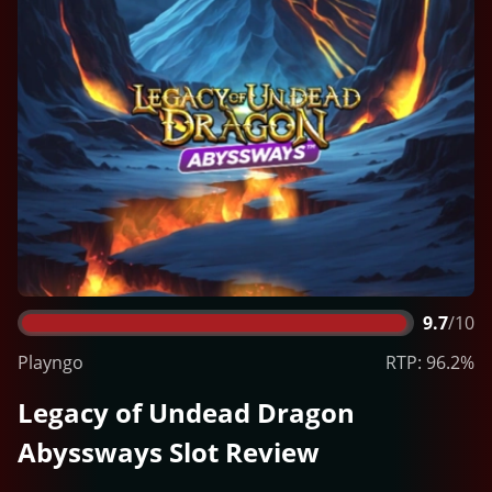
9.7
/10
Playngo
RTP: 96.2%
Legacy of Undead Dragon
Abyssways Slot Review