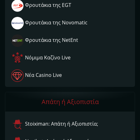
Φρουτάκια της EGT
Φρουτάκια της Novomatic
Φρουτάκια της NetEnt
Νόμιμα Kαζίνο Live
Νέα Casino Live
Απάτη ή Αξιοπιστία
Stoiximan: Απάτη ή Αξιοπιστία;