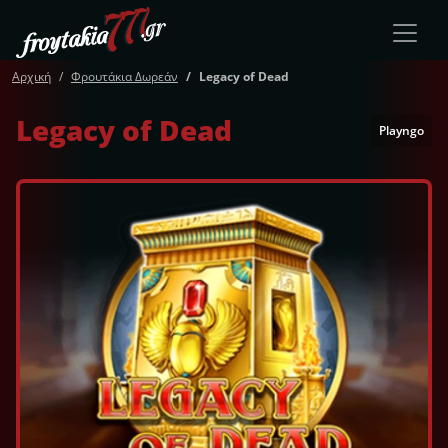
Αρχική
Φρουτάκια Δωρεάν
Legacy of Dead
Legacy of Dead
Playngo