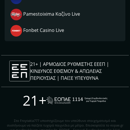
Pamestoixima Καζίνο Live
Fonbet Casino Live
21+ | ΑΡΜΟΔΙΟΣ ΡΥΘΜΙΣΤΗΣ ΕΕΕΠ |
ΚΙΝΔΥΝΟΣ ΕΘΙΣΜΟΥ & ΑΠΩΛΕΙΑΣ
ΠΕΡΙΟΥΣΙΑΣ |
ΠΑΙΞΕ ΥΠΕΥΘΥΝΑ
21+
Στο Froytakia777 υποστηρίζουμε τον υπεύθυνο στοιχηματισμό και
συστήνουμε να παίζετε τυχερά παιχνίδια με μέτρο. Eπισκεφτείτε το eopae.gr
για συμβουλές και υποστήριξη. ΕΟΠΑΕ – Γραμμή Συμβουλευτικής: 1114.