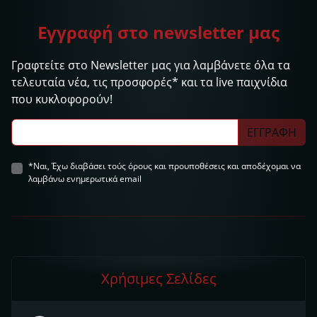
Εγγραφή στο newsletter μας
Γραφτείτε στο Newsletter μας για λαμβάνετε όλα τα
τελευταία νέα, τις προσφορές* και τα live παιχνίδια
που κυκλοφορούν!
ΕΓΓΡΑΦΗ
*Ναι, Έχω διαβάσει τούς όρους και προυποθέσεις και αποδέχομαι να
λαμβάνω ενημερωτικά email
Χρήσιμες Σελίδες