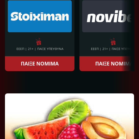
ΕΕΕΠ | 21+ | ΠΑΙΞΕ ΥΠΕΥΘΥΝΑ
ΕΕΕΠ | 21+ | ΠΑΙΞΕ ΥΠΕΥΘΥΝΑ
ΠΑΙΞΕ ΝΟΜΙΜΑ
ΠΑΙΞΕ ΝΟΜΙΜΑ