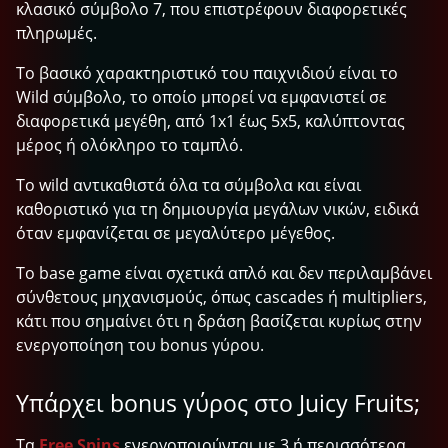
κλασικό σύμβολο 7, που επιστρέφουν διαφορετικές
πληρωμές.
Το βασικό χαρακτηριστικό του παιχνιδιού είναι το
Wild σύμβολο, το οποίο μπορεί να εμφανιστεί σε
διαφορετικά μεγέθη, από 1x1 έως 5x5, καλύπτοντας
μέρος ή ολόκληρο το ταμπλό.
Το wild αντικαθιστά όλα τα σύμβολα και είναι
καθοριστικό για τη δημιουργία μεγάλων νικών, ειδικά
όταν εμφανίζεται σε μεγαλύτερο μέγεθος.
Το base game είναι σχετικά απλό και δεν περιλαμβάνει
σύνθετους μηχανισμούς, όπως cascades ή multipliers,
κάτι που σημαίνει ότι η δράση βασίζεται κυρίως στην
ενεργοποίηση του bonus γύρου.
Υπάρχει bonus γύρος στο Juicy Fruits;
Τα
Free Spins
ενεργοποιούνται με 3 ή περισσότερα