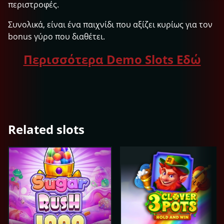
περιστροφές.
Συνολικά, είναι ένα παιχνίδι που αξίζει κυρίως για τον
bonus γύρο που διαθέτει.
Περισσότερα Demo Slots Εδώ
Related slots