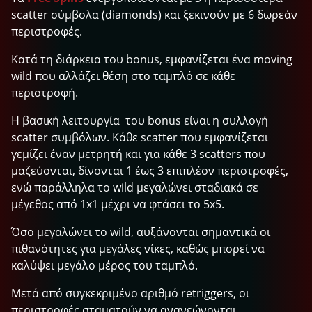
scatter σύμβολα (diamonds) και ξεκινούν με 6 δωρεάν
περιστροφές.
Κατά τη διάρκεια του bonus, εμφανίζεται ένα moving
wild που αλλάζει θέση στο ταμπλό σε κάθε
περιστροφή.
Η βασική λειτουργία του bonus είναι η συλλογή
scatter συμβόλων. Κάθε scatter που εμφανίζεται
γεμίζει έναν μετρητή και για κάθε 3 scatters που
μαζεύονται, δίνονται 1 έως 3 επιπλέον περιστροφές,
ενώ παράλληλα το wild μεγαλώνει σταδιακά σε
μέγεθος από 1x1 μέχρι να φτάσει το 5x5.
Όσο μεγαλώνει το wild, αυξάνονται σημαντικά οι
πιθανότητες για μεγάλες νίκες, καθώς μπορεί να
καλύψει μεγάλο μέρος του ταμπλό.
Μετά από συγκεκριμένο αριθμό retriggers, οι
περιστροφές σταματούν να ανανεώνονται.