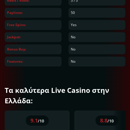
Reels / Rows:
5
/
5
Paylines:
50
Free Spins:
Yes
Jackpot:
No
Bonus Buy:
No
Features:
No
Τα καλύτερα Live Casino στην
Ελλάδα:
9.1
8.8
/10
/10