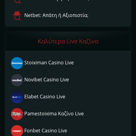
Netbet: Απάτη ή Αξιοπιστία;
Καλύτερα Live Καζίνο
Stoiximan Casino Live
Novibet Casino Live
Elabet Casino Live
Pamestoixima Καζίνο Live
Fonbet Casino Live