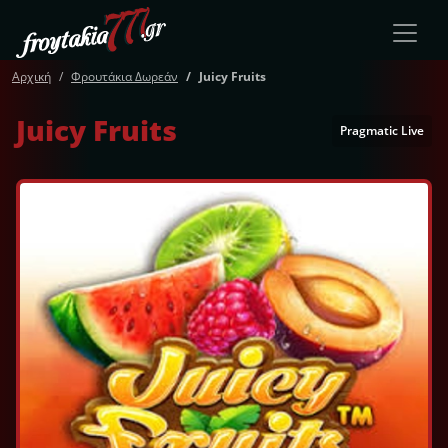
Αρχική
Φρουτάκια Δωρεάν
Juicy Fruits
Juicy Fruits
Pragmatic Live