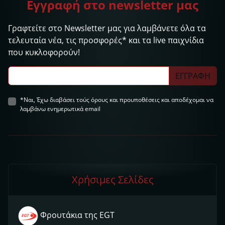
Εγγραφή στο newsletter μας
Γραφτείτε στο Newsletter μας για λαμβάνετε όλα τα
τελευταία νέα, τις προσφορές* και τα live παιχνίδια
που κυκλοφορούν!
ΕΓΓΡΑΦΗ
*Ναι, Έχω διαβάσει τούς όρους και προυποθέσεις και αποδέχομαι να
λαμβάνω ενημερωτικά email
Χρήσιμες Σελίδες
Φρουτάκια της EGT