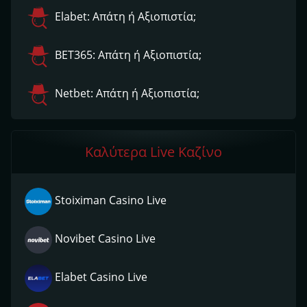
Elabet: Απάτη ή Αξιοπιστία;
ΒΕΤ365: Απάτη ή Αξιοπιστία;
Netbet: Απάτη ή Αξιοπιστία;
Καλύτερα Live Καζίνο
Stoiximan Casino Live
Novibet Casino Live
Elabet Casino Live