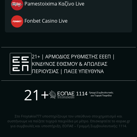
Pamestoixima Καζίνο Live
Fonbet Casino Live
21+ | ΑΡΜΟΔΙΟΣ ΡΥΘΜΙΣΤΗΣ ΕΕΕΠ |
ΚΙΝΔΥΝΟΣ ΕΘΙΣΜΟΥ & ΑΠΩΛΕΙΑΣ
ΠΕΡΙΟΥΣΙΑΣ |
ΠΑΙΞΕ ΥΠΕΥΘΥΝΑ
21+
Στο Froytakia777 υποστηρίζουμε τον υπεύθυνο στοιχηματισμό και
συστήνουμε να παίζετε τυχερά παιχνίδια με μέτρο. Eπισκεφτείτε το eopae.gr
για συμβουλές και υποστήριξη. ΕΟΠΑΕ – Γραμμή Συμβουλευτικής: 1114.