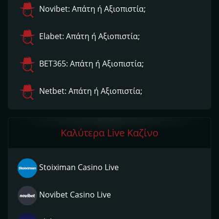
Novibet: Απάτη ή Αξιοπιστία;
Elabet: Απάτη ή Αξιοπιστία;
ΒΕΤ365: Απάτη ή Αξιοπιστία;
Netbet: Απάτη ή Αξιοπιστία;
Καλύτερα Live Καζίνο
Stoiximan Casino Live
Novibet Casino Live