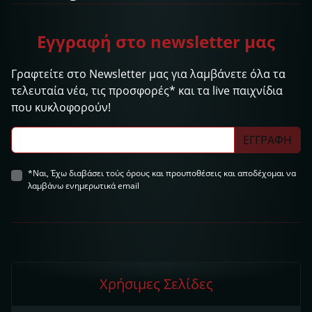
Εγγραφή στο newsletter μας
Γραφτείτε στο Newsletter μας για λαμβάνετε όλα τα
τελευταία νέα, τις προσφορές* και τα live παιχνίδια
που κυκλοφορούν!
ΕΓΓΡΑΦΗ
*Ναι, Έχω διαβάσει τούς όρους και προυποθέσεις και αποδέχομαι να
λαμβάνω ενημερωτικά email
Χρήσιμες Σελίδες