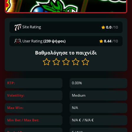
Site Rating
0.0
/10
User Rating
(239 ψήφοι)
8.44
/10
Βαθμολόγησε το παιχνίδι
RTP:
0.00%
Volatility:
Medium
Max Win:
N/A
Min Bet / Max Bet:
N/A
/
N/A