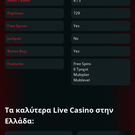
Reels / Rows:
6
/
3
Paylines:
729
Free Spins:
Yes
Jackpot:
No
Bonus Buy:
Yes
Features:
Free Spins
6 Τροχοί
Multiplier
Multilevel
Τα καλύτερα Live Casino στην
Ελλάδα: