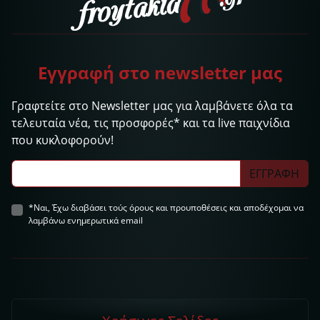
Εγγραφή στο newsletter μας
Γραφτείτε στο Newsletter μας για λαμβάνετε όλα τα
τελευταία νέα, τις προσφορές* και τα live παιχνίδια
που κυκλοφορούν!
ΕΓΓΡΑΦΗ
*Ναι, Έχω διαβάσει τούς όρους και προυποθέσεις και αποδέχομαι να
λαμβάνω ενημερωτικά email