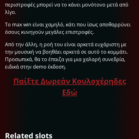
περιστροφές μπορεί να το κάνει μονότονο μετά από
λίγο.
Το max win είναι χαμηλό, κάτι που ίσως αποθαρρύνει
όσους κυνηγούν μεγάλες επιστροφές.
Από την άλλη, η ροή του είναι αρκετά ευχάριστη με
την μουσική να βοηθάει αρκετά σε αυτό το κομμάτι.
Προσωπικά, θα το έπαιζα για μια χαλαρή συνεδρία,
ειδικά στην demo έκδοση.
Παίξτε Δωρεάν Κουλοχέρηδες
Εδώ
Related slots