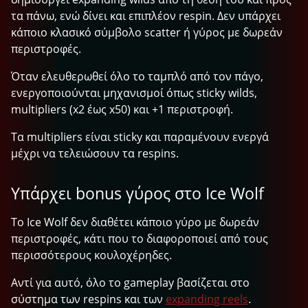
τα πάνω, ενώ δίνει και επιπλέον respin. Δεν υπάρχει
κάποιο κλασικό σύμβολο scatter ή γύρος με δωρεάν
περιστροφές.
Όταν ελευθερωθεί όλο το ταμπλό από τον πάγο,
ενεργοποιούνται μηχανισμοί όπως sticky wilds,
multipliers (x2 έως x50) και +1 περιστροφή.
Τα multipliers είναι sticky και παραμένουν ενεργά
μέχρι να τελειώσουν τα respins.
Υπάρχει bonus γύρος στο Ice Wolf
Το Ice Wolf δεν διαθέτει κάποιο γύρο με δωρεάν
περιστροφές, κάτι που το διαφοροποιεί από τους
περισσότερους κουλοχέρηδες.
Αντί για αυτό, όλο το gameplay βασίζεται στο
σύστημα των respins και των
expanding reels
.