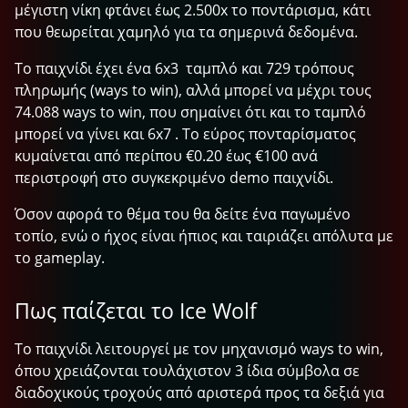
μέγιστη νίκη φτάνει έως 2.500x το ποντάρισμα, κάτι
που θεωρείται χαμηλό για τα σημερινά δεδομένα.
Το παιχνίδι έχει ένα 6x3 ταμπλό και 729 τρόπους
πληρωμής (ways to win), αλλά μπορεί να μέχρι τους
74.088 ways to win, που σημαίνει ότι και το ταμπλό
μπορεί να γίνει και 6x7 . Το εύρος πονταρίσματος
κυμαίνεται από περίπου €0.20 έως €100 ανά
περιστροφή στο συγκεκριμένο demo παιχνίδι.
Όσον αφορά το θέμα του θα δείτε ένα παγωμένο
τοπίο, ενώ ο ήχος είναι ήπιος και ταιριάζει απόλυτα με
το gameplay.
Πως παίζεται το Ice Wolf
Το παιχνίδι λειτουργεί με τον μηχανισμό ways to win,
όπου χρειάζονται τουλάχιστον 3 ίδια σύμβολα σε
διαδοχικούς τροχούς από αριστερά προς τα δεξιά για