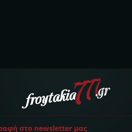
Gates of Olympus 1000 Demo
Sugar Rush 1000
2 Million B.C.
ser Rating
Site Rating
User Rating
Site Rating
User Ra
0
/10
(
1
ψήφος)
10.0
/10
10
/10
(
2
ψήφοι)
10.0
/10
10
/10
(
1
RTP:
96.5%
Pragmatic Play
RTP:
97.5%
Betsoft
RTP
ραφή στο newsletter μας