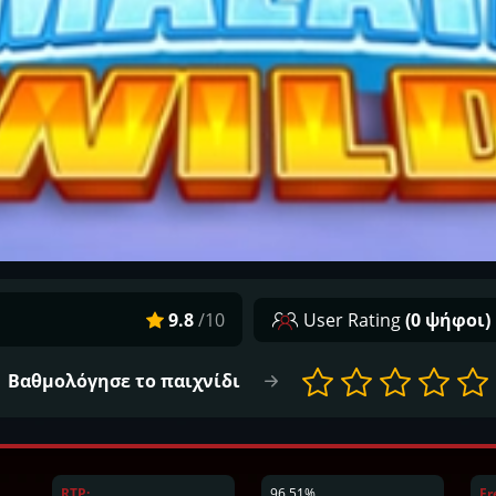
9.8
/10
User Rating
(0 ψήφοι)
Βαθμολόγησε το παιχνίδι
RTP:
96.51%
Fr