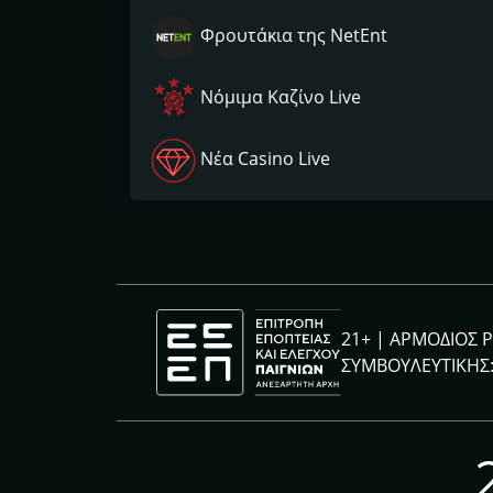
Φρουτάκια της NetEnt
Νόμιμα Kαζίνο Live
Νέα Casino Live
21+ | ΑΡΜΟΔΙΟΣ 
ΣΥΜΒΟΥΛΕΥΤΙΚΗΣ: