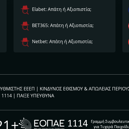
Elabet: Απάτη ή Αξιοπιστία;
ΒΕΤ365: Απάτη ή Αξιοπιστία;
Netbet: Απάτη ή Αξιοπιστία;
ΡΥΘΜΙΣΤΗΣ ΕΕΕΠ | ΚΙΝΔΥΝΟΣ ΕΘΙΣΜΟΥ & ΑΠΩΛΕΙΑΣ ΠΕΡΙΟΥ
 1114 |
ΠΑΙΞΕ ΥΠΕΥΘΥΝΑ
21+