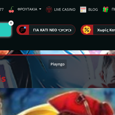
ΦΡΟΥΤΑΚΙΑ
Π
77
LIVE CASINO
BLOG
ΓΙΑ ΚΑΤΙ ΝΕΟ 👈👈👈
Χωρίς Κα
Playngo
ds