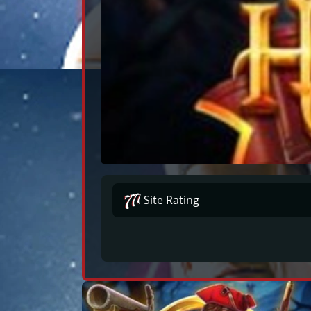
Site Rating