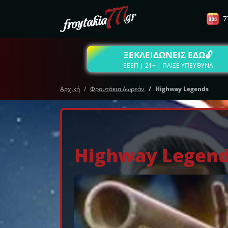
7
ΞΕΚΛΕΙΔΩΝΕΙΣ ΕΔΩ🔓
ΕΕΕΠ | 21+ | ΠΑΙΞΕ ΥΠΕΥΘΥΝΑ
Αρχική
Φρουτάκια Δωρεάν
Highway Legends
Highway Legen