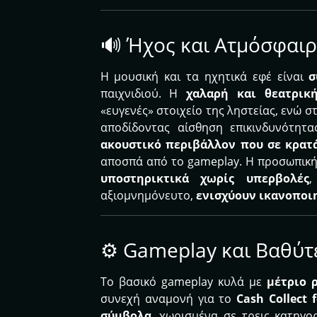
🔊 Ήχος και Ατμόσφαι
Η μουσική και τα ηχητικά εφέ είναι
σ
παιχνιδιού. Η
χαλαρή και θεατρικ
«ευγενές» στοιχείο της ληστείας, ενώ 
αποδίδοντας αίσθηση επικινδυνότητα
ακουστικό περιβάλλον που σε κρατ
αποσπά από το gameplay. Η προσωπική 
υποστηρικτικά χωρίς υπερβολές
,
αξιομνημόνευτο,
ενισχύουν ικανοποι
⚙️ Gameplay και Βαθύτ
Το βασικό gameplay κυλά με
μέτριο 
συνεχή αναμονή για το
Cash Collect 
σύμβολα
, χωρισμένα σε τρεις κατηγο