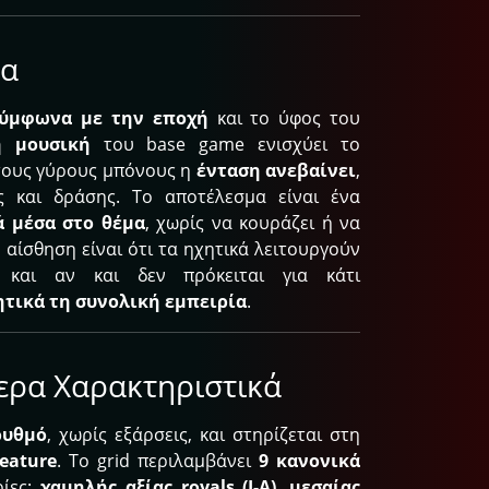
ρα
ύμφωνα με την εποχή
και το ύφος του
ή μουσική
του base game ενισχύει το
στους γύρους μπόνους η
ένταση ανεβαίνει
,
ς και δράσης. Το αποτέλεσμα είναι ένα
ά μέσα στο θέμα
, χωρίς να κουράζει ή να
αίσθηση είναι ότι τα ηχητικά λειτουργούν
 και αν και δεν πρόκειται για κάτι
ητικά τη συνολική εμπειρία
.
ερα Χαρακτηριστικά
ρυθμό
, χωρίς εξάρσεις, και στηρίζεται στη
feature
. Το grid περιλαμβάνει
9 κανονικά
ρίες:
χαμηλής αξίας royals (J-A)
,
μεσαίας