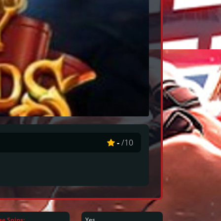
-
/10
ee Spins:
Yes