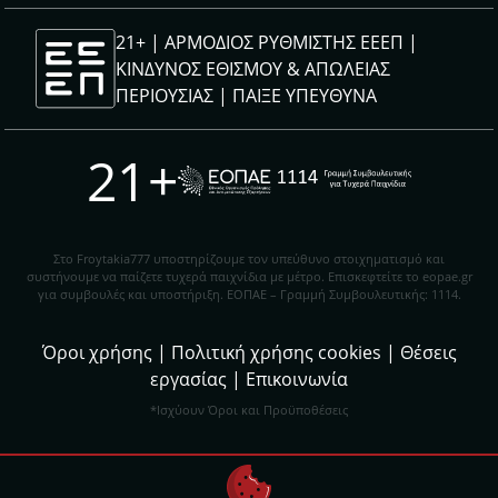
21+ | ΑΡΜΟΔΙΟΣ ΡΥΘΜΙΣΤΗΣ ΕΕΕΠ |
ΚΙΝΔΥΝΟΣ ΕΘΙΣΜΟΥ & ΑΠΩΛΕΙΑΣ
ΠΕΡΙΟΥΣΙΑΣ |
ΠΑΙΞΕ ΥΠΕΥΘΥΝΑ
21+
Στο Froytakia777 υποστηρίζουμε τον υπεύθυνο στοιχηματισμό και
συστήνουμε να παίζετε τυχερά παιχνίδια με μέτρο. Eπισκεφτείτε το eopae.gr
για συμβουλές και υποστήριξη. ΕΟΠΑΕ – Γραμμή Συμβουλευτικής: 1114.
Όροι χρήσης
|
Πολιτική χρήσης cookies
|
Θέσεις
εργασίας
|
Επικοινωνία
*Ισχύουν Όροι και Προϋποθέσεις
Σχεδιασμός ιστοτόπου:
Digital Winners