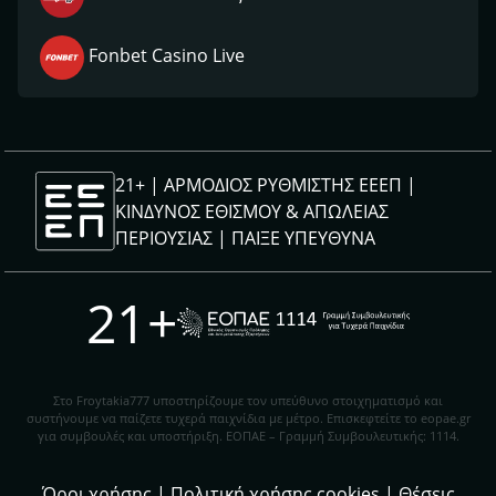
Fonbet Casino Live
21+ | ΑΡΜΟΔΙΟΣ ΡΥΘΜΙΣΤΗΣ ΕΕΕΠ |
ΚΙΝΔΥΝΟΣ ΕΘΙΣΜΟΥ & ΑΠΩΛΕΙΑΣ
ΠΕΡΙΟΥΣΙΑΣ |
ΠΑΙΞΕ ΥΠΕΥΘΥΝΑ
21+
Στο Froytakia777 υποστηρίζουμε τον υπεύθυνο στοιχηματισμό και
συστήνουμε να παίζετε τυχερά παιχνίδια με μέτρο. Eπισκεφτείτε το eopae.gr
για συμβουλές και υποστήριξη. ΕΟΠΑΕ – Γραμμή Συμβουλευτικής: 1114.
Όροι χρήσης
|
Πολιτική χρήσης cookies
|
Θέσεις