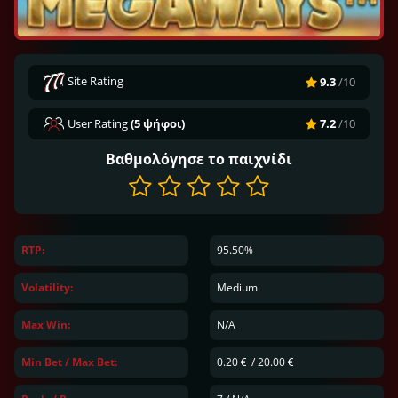
Site Rating
9.3
/10
User Rating
(5 ψήφοι)
7.2
/10
Βαθμολόγησε το παιχνίδι
RTP:
95.50%
Volatility:
Medium
Max Win:
N/A
Min Bet / Max Bet:
0.20
/
20.00