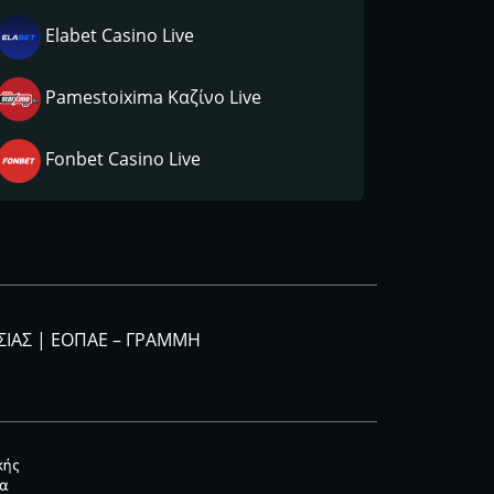
Elabet Casino Live
Pamestoixima Καζίνο Live
Fonbet Casino Live
ΣΙΑΣ |
ΕΟΠΑΕ – ΓΡΑΜΜΗ