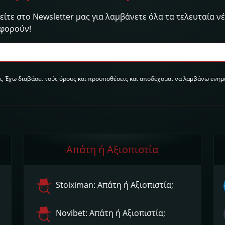
ίτε στο Newsletter μας για λαμβάνετε όλα τα τελευταία νέα
φορούν!
ι, Έχω διαβάσει τούς όρους και προυποθέσεις και αποδέχομαι να λαμβάνω ενημ
Απάτη ή Αξιοπιστία
Stoiximan: Απάτη ή Αξιοπιστία;
Novibet: Απάτη ή Αξιοπιστία;