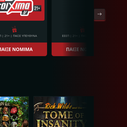
Π | 21+ | ΠΑΙΞΕ ΥΠΕΥΘΥΝΑ
ΕΕΕΠ | 21+ | ΠΑΙΞΕ ΥΠΕΥΘΥΝΑ
ΠΑΙΞΕ ΝΟΜΙΜΑ
ΠΑΙΞΕ ΝΟΜΙΜΑ