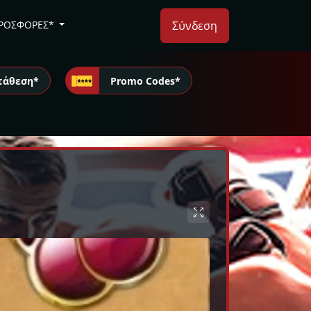
ΡΟΣΦΟΡΕΣ*
Σύνδεση
τάθεση*
Promo Codes*