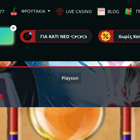
ΦΡΟΥΤΑΚΙΑ
Π
77
LIVE CASINO
BLOG
ΓΙΑ ΚΑΤΙ ΝΕΟ 👈👈👈
Χωρίς Κα
Playson
e