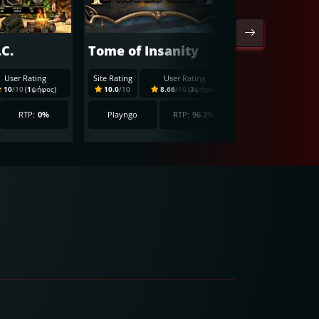
.C.
Tome of Insanity
User Rating
Site Rating
User Rating
Site Rating
10
/10
(
1
ψήφος)
10.0
/10
8.66
/10
(
3
ψήφοι)
10.0
/10
RTP:
0%
Playngo
RTP:
96.2%
Pragmatic Live