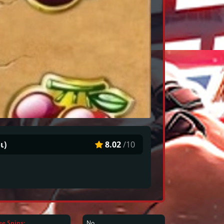
ι)
8.02
/10
ee Spins:
No