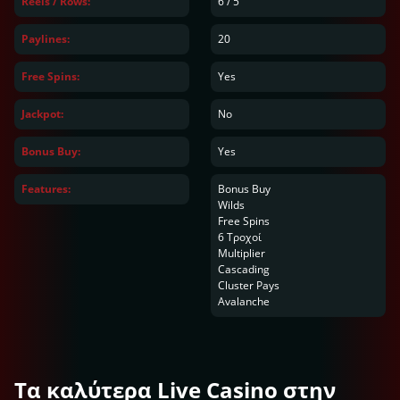
Reels / Rows:
6
/
5
Paylines:
20
Free Spins:
Yes
Jackpot:
No
Bonus Buy:
Yes
Features:
Bonus Buy
Wilds
Free Spins
6 Τροχοί
Multiplier
Cascading
Cluster Pays
Avalanche
Τα καλύτερα Live Casino στην