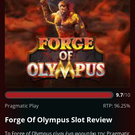
9.7
/10
Pragmatic Play
RTP: 96.25%
Forge Of Olympus Slot Review
Το Forge of Olympus είναι ένα φρουτάκι της Pragmatic