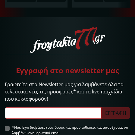
Εγγραφή στο newsletter μας
Γραφτείτε στο Newsletter μας για λαμβάνετε όλα τα
τελευταία νέα, τις προσφορές* και τα live παιχνίδια
που κυκλοφορούν!
ΕΓΓΡΑΦΗ
*Ναι, Έχω διαβάσει τούς όρους και προυποθέσεις και αποδέχομαι να
λαμβάνω ενημερωτικά email