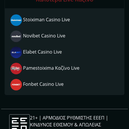
Stoiximan Casino Live
Novibet Casino Live
Elabet Casino Live
Pamestoixima Καζίνο Live
Fonbet Casino Live
21+ | ΑΡΜΟΔΙΟΣ ΡΥΘΜΙΣΤΗΣ ΕΕΕΠ |
ΚΙΝΔΥΝΟΣ ΕΘΙΣΜΟΥ & ΑΠΩΛΕΙΑΣ