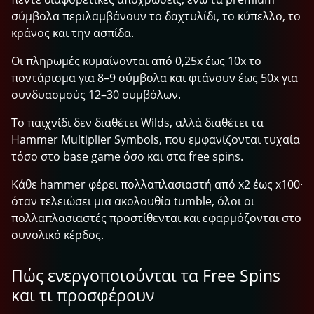
σύμβολα περιλαμβάνουν το δαχτυλίδι, το κύπελλο, το
κράνος και την ασπίδα.
Οι πληρωμές κυμαίνονται από 0,25x έως 10x το
ποντάρισμα για 8–9 σύμβολα και φτάνουν έως 50x για
συνδυασμούς 12–30 συμβόλων.
Το παιχνίδι δεν διαθέτει Wilds, αλλά διαθέτει τα
Hammer Multiplier Symbols, που εμφανίζονται τυχαία
τόσο στο base game όσο και στα free spins.
Κάθε hammer φέρει πολλαπλασιαστή από x2 έως x100·
όταν τελειώσει μια ακολουθία tumble, όλοι οι
πολλαπλασιαστές προστίθενται και εφαρμόζονται στο
συνολικό κέρδος.
Πώς ενεργοποιούνται τα Free Spins
και τι προσφέρουν