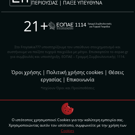
ΠΕΡΙΟΥΣΙΑΣ |
ΠΑΙΞΕ ΥΠΕΥΘΥΝΑ
21+
Στο Froytakia777 υποστηρίζουμε τον υπεύθυνο στοιχηματισμό και
συστήνουμε να παίζετε τυχερά παιχνίδια με μέτρο. Eπισκεφτείτε το eopae.gr
για συμβουλές και υποστήριξη. ΕΟΠΑΕ – Γραμμή Συμβουλευτικής: 1114.
Όροι χρήσης
|
Πολιτική χρήσης cookies
|
Θέσεις
εργασίας
|
Επικοινωνία
*Ισχύουν Όροι και Προϋποθέσεις
Σχεδιασμός ιστοτόπου:
Digital Winners
Ανάπτυξη & Φιλοξενία Ιστοτόπου:
Digital Winners
Ο ιστότοπος χρησιμοποιεί Cookies για την καλύτερη εμπειρία σας.
Χρησιμοποιώντας αυτόν τον ιστότοπο, συμφωνείτε με την χρήση των
2019 - 2026 © Copyright
froytakia777.gr
Cookies