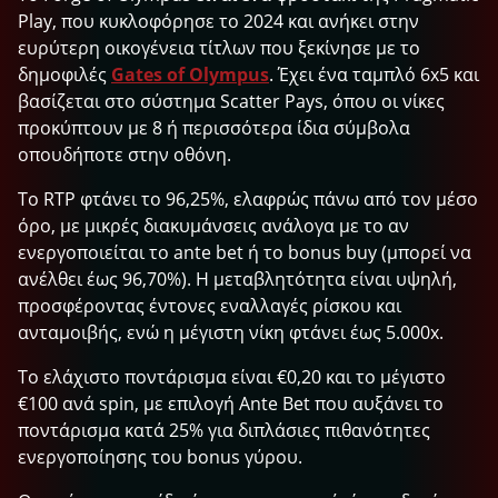
Play, που κυκλοφόρησε το 2024 και ανήκει στην
ευρύτερη οικογένεια τίτλων που ξεκίνησε με το
δημοφιλές
Gates of Olympus
. Έχει ένα ταμπλό 6x5 και
βασίζεται στο σύστημα Scatter Pays, όπου οι νίκες
προκύπτουν με 8 ή περισσότερα ίδια σύμβολα
οπουδήποτε στην οθόνη.
Το RTP φτάνει το 96,25%, ελαφρώς πάνω από τον μέσο
όρο, με μικρές διακυμάνσεις ανάλογα με το αν
ενεργοποιείται το ante bet ή το bonus buy (μπορεί να
ανέλθει έως 96,70%). Η μεταβλητότητα είναι υψηλή,
προσφέροντας έντονες εναλλαγές ρίσκου και
ανταμοιβής, ενώ η μέγιστη νίκη φτάνει έως 5.000x.
Το ελάχιστο ποντάρισμα είναι €0,20 και το μέγιστο
€100 ανά spin, με επιλογή Ante Bet που αυξάνει το
ποντάρισμα κατά 25% για διπλάσιες πιθανότητες
ενεργοποίησης του bonus γύρου.