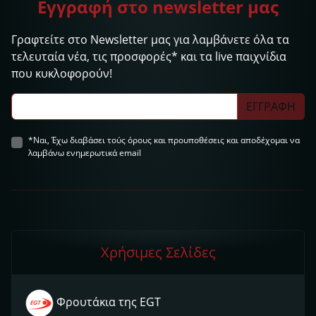
Εγγραφή στο newsletter μας
Γραφτείτε στο Newsletter μας για λαμβάνετε όλα τα
τελευταία νέα, τις προσφορές* και τα live παιχνίδια
που κυκλοφορούν!
ΕΓΓΡΑΦΗ
*Ναι, Έχω διαβάσει τούς όρους και προυποθέσεις και αποδέχομαι να
λαμβάνω ενημερωτικά email
Χρήσιμες Σελίδες
Φρουτάκια της EGT