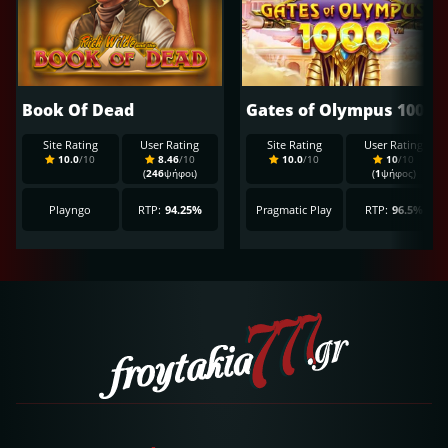
Book Of Dead
Gates of Olympus 1000 Demo
Site Rating
User Rating
Site Rating
User Rating
10.0
/10
8.46
/10
10.0
/10
10
/10
(
246
ψήφοι)
(
1
ψήφος)
Playngo
RTP:
94.25%
Pragmatic Play
RTP:
96.5%