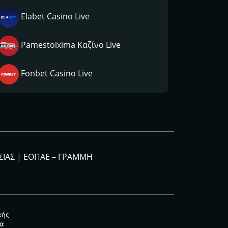
Elabet Casino Live
Pamestoixima Καζίνο Live
Fonbet Casino Live
ΣΙΑΣ |
ΕΟΠΑΕ – ΓΡΑΜΜΗ