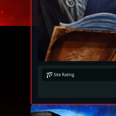
Site Rating