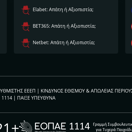
Elabet: Απάτη ή Αξιοπιστία;
ΒΕΤ365: Απάτη ή Αξιοπιστία;
Netbet: Απάτη ή Αξιοπιστία;
ΡΥΘΜΙΣΤΗΣ ΕΕΕΠ | ΚΙΝΔΥΝΟΣ ΕΘΙΣΜΟΥ & ΑΠΩΛΕΙΑΣ ΠΕΡΙΟΥ
 1114 |
ΠΑΙΞΕ ΥΠΕΥΘΥΝΑ
21+