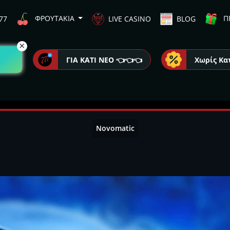
ΦΡΟΥΤΑΚΙΑ
Π
77
LIVE CASINO
BLOG
ΓΙΑ ΚΑΤΙ ΝΕΟ 👈👈👈
Χωρίς Κα
Novomatic