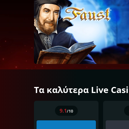
Τα καλύτερα Live Cas
9.1
/10