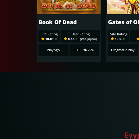
Book Of Dead
Site Rating
User Rating
Site Rating
10.0
/10
8.46
/10
(
246
ψήφοι)
10.0
/10
Playngo
RTP:
94.25%
Pragmatic Play
Εγγ