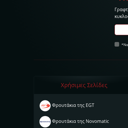
Γραφτε
κυκλο
*Να
Χρήσιμες Σελίδες
Φρουτάκια της EGT
Φρουτάκια της Novomatic