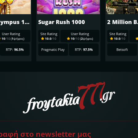
Gates of Olympus 1000 Demo
Sugar Rush 1000
2 Million B
User Rating
Site Rating
User Rating
Site Rating
10
/10
(
1
ψήφος)
10.0
/10
10
/10
(
2
ψήφοι)
10.0
/10
RTP:
96.5%
Pragmatic Play
RTP:
97.5%
Betsoft
ραφή στο newsletter μας