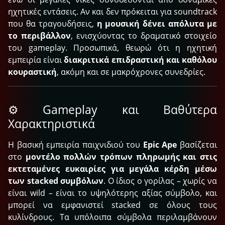
ηχητικές εντάσεις. Αν και δεν πρόκειται για soundtrack
που θα τραγουδήσεις,
η μουσική δένει απόλυτα με
το περιβάλλον
, ενισχύοντας το δραματικό στοιχείο
του gameplay. Προσωπικά, θεωρώ ότι η ηχητική
εμπειρία είναι
διακριτικά επιδραστική και καθόλου
κουραστική
, ακόμη και σε μακρόχρονες συνεδρίες.
⚙️ Gameplay και Βαθύτερα
Χαρακτηριστικά
Η βασική εμπειρία παιχνιδιού του
Epic Ape
βασίζεται
στο
μοντέλο πολλών τρόπων πληρωμής και στις
εκτεταμένες ευκαιρίες για μεγάλα κέρδη μέσω
των stacked συμβόλων
. Ο ίδιος ο γορίλας – χωρίς να
είναι wild – είναι το υψηλότερης αξίας σύμβολο, και
μπορεί να εμφανιστεί stacked σε όλους τους
κυλίνδρους. Τα υπόλοιπα σύμβολα περιλαμβάνουν