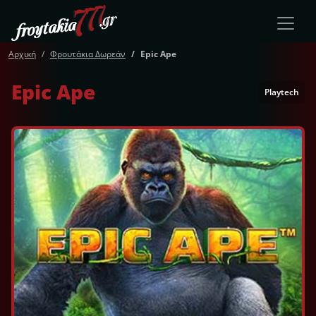
Αρχική
Φρουτάκια Δωρεάν
Epic Ape
Epic Ape
Playtech