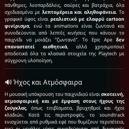
πάνθηρες, λεοπαρδάλεις, σαύρες και βατράχια, όλα
σχεδιασμένα με
λεπτομέρεια και αληθοφάνεια
. Το
γραφικό ύφος είναι
ρεαλιστικό με ελαφρύ cartoon
φινίρισμα
, ενώ τα animations είναι ζωντανά και
συνοδεύονται από λεπτές κινήσεις που κάνουν το
παιχνίδι να μοιάζει “ζωντανό”. Το Epic Ape
δεν
επαναστατεί αισθητικά
, αλλά χρησιμοποιεί
αποδοτικά όλα τα κλασικά στοιχεία της Playtech με
σύγχρονη υλοποίηση.
🔊 Ήχος και Ατμόσφαιρα
Η μουσική υπόκρουση του παιχνιδιού είναι
σκοτεινή,
ατμοσφαιρική και με έμφαση στους ήχους της
ζούγκλας
, όπως τιτιβίσματα, βρυχηθμοί και ήχοι
κλαδιών. Κατά τις περιστροφές, το soundtrack
ενισχύεται από ρυθμικά εφέ που θυμίζουν περιπέτεια,
ενώ οι μεγάλες νίκες συνοδεύονται από δυναμικές