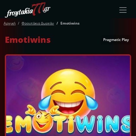
Αρχική
Φρουτάκια Δωρεάν
Emotiwins
Emotiwins
Pragmatic Play