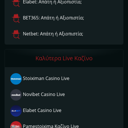
Elabet: Απάτη ή Αξιοπιστία;
ΒΕΤ365: Απάτη ή Αξιοπιστία;
Netbet: Απάτη ή Αξιοπιστία;
Καλύτερα Live Καζίνο
Stoiximan Casino Live
Novibet Casino Live
Elabet Casino Live
Pamestoixima Καζίνο Live