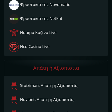
Φρουτάκια της Novomatic
Φρουτάκια της NetEnt
Νόμιμα Kαζίνο Live
Νέα Casino Live
Απάτη ή Αξιοπιστία
Stoiximan: Απάτη ή Αξιοπιστία;
Novibet: Απάτη ή Αξιοπιστία;