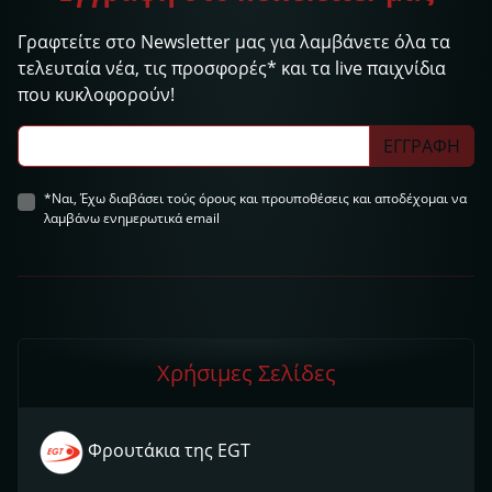
Γραφτείτε στο Newsletter μας για λαμβάνετε όλα τα
τελευταία νέα, τις προσφορές* και τα live παιχνίδια
που κυκλοφορούν!
ΕΓΓΡΑΦΗ
*Ναι, Έχω διαβάσει τούς όρους και προυποθέσεις και αποδέχομαι να
λαμβάνω ενημερωτικά email
Χρήσιμες Σελίδες
Φρουτάκια της EGT