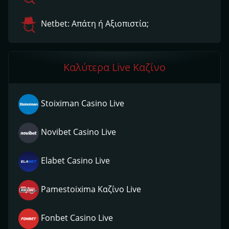
Netbet: Απάτη ή Αξιοπιστία;
Καλύτερα Live Καζίνο
Stoiximan Casino Live
Novibet Casino Live
Elabet Casino Live
Pamestoixima Καζίνο Live
Fonbet Casino Live