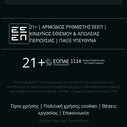
21+ | ΑΡΜΟΔΙΟΣ ΡΥΘΜΙΣΤΗΣ ΕΕΕΠ |
ΚΙΝΔΥΝΟΣ ΕΘΙΣΜΟΥ & ΑΠΩΛΕΙΑΣ
ΠΕΡΙΟΥΣΙΑΣ |
ΠΑΙΞΕ ΥΠΕΥΘΥΝΑ
21+
Στο Froytakia777 υποστηρίζουμε τον υπεύθυνο στοιχηματισμό και
συστήνουμε να παίζετε τυχερά παιχνίδια με μέτρο. Eπισκεφτείτε το eopae.gr
για συμβουλές και υποστήριξη. ΕΟΠΑΕ – Γραμμή Συμβουλευτικής: 1114.
Όροι χρήσης
|
Πολιτική χρήσης cookies
|
Θέσεις
εργασίας
|
Επικοινωνία
*Ισχύουν Όροι και Προϋποθέσεις