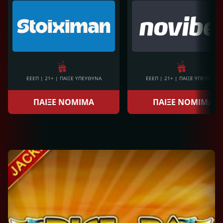
ΕΕΕΠ | 21+ | ΠΑΙΞΕ ΥΠΕΥΘΥΝΑ
ΕΕΕΠ | 21+ | ΠΑΙΞΕ ΥΠΕΥΘΥΝΑ
ΠΑΙΞΕ ΝΟΜΙΜΑ
ΠΑΙΞΕ ΝΟΜΙΜΑ