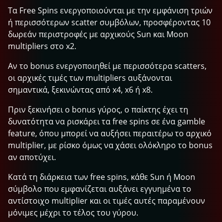
Τα Free Spins ενεργοποιούνται με την εμφάνιση τριών
ή περισσότερων scatter συμβόλων, προσφέροντας 10
δωρεάν περιστροφές με αρχικούς Sun και Moon
multipliers στο x2.
Αν το bonus ενεργοποιηθεί με περισσότερα scatters,
οι αρχικές τιμές των multipliers αυξάνονται
σημαντικά, ξεκινώντας από x4, x6 ή x8.
Πριν ξεκινήσει ο bonus γύρος, ο παίκτης έχει τη
δυνατότητα να ρισκάρει τα free spins σε ένα gamble
feature, όπου μπορεί να αυξήσει περαιτέρω το αρχικό
multiplier, με ρίσκο όμως να χάσει ολόκληρο το bonus
αν αποτύχει.
Κατά τη διάρκεια των free spins, κάθε Sun ή Moon
σύμβολο που εμφανίζεται αυξάνει εγγυημένα το
αντίστοιχο multiplier και οι τιμές αυτές παραμένουν
μόνιμες μέχρι το τέλος του γύρου.