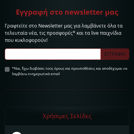
Εγγραφή στο newsletter μας
Γραφτείτε στο Newsletter μας για λαμβάνετε όλα τα
τελευταία νέα, τις προσφορές* και τα live παιχνίδια
που κυκλοφορούν!
ΕΓΓΡΑΦΗ
*Ναι, Έχω διαβάσει τούς όρους και προυποθέσεις και αποδέχομαι να
λαμβάνω ενημερωτικά email
Χρήσιμες Σελίδες