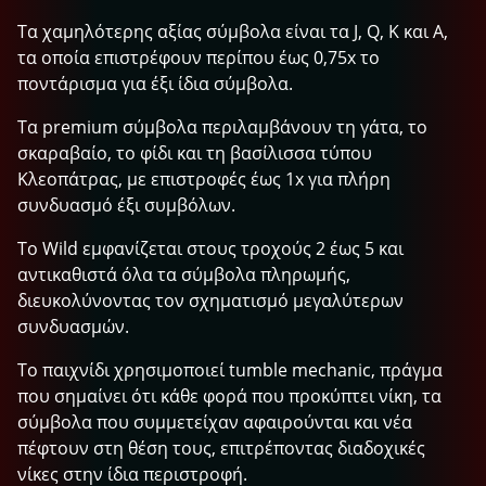
Τα χαμηλότερης αξίας σύμβολα είναι τα J, Q, K και A,
τα οποία επιστρέφουν περίπου έως 0,75x το
ποντάρισμα για έξι ίδια σύμβολα.
Τα premium σύμβολα περιλαμβάνουν τη γάτα, το
σκαραβαίο, το φίδι και τη βασίλισσα τύπου
Κλεοπάτρας, με επιστροφές έως 1x για πλήρη
συνδυασμό έξι συμβόλων.
Το Wild εμφανίζεται στους τροχούς 2 έως 5 και
αντικαθιστά όλα τα σύμβολα πληρωμής,
διευκολύνοντας τον σχηματισμό μεγαλύτερων
συνδυασμών.
Το παιχνίδι χρησιμοποιεί tumble mechanic, πράγμα
που σημαίνει ότι κάθε φορά που προκύπτει νίκη, τα
σύμβολα που συμμετείχαν αφαιρούνται και νέα
πέφτουν στη θέση τους, επιτρέποντας διαδοχικές
νίκες στην ίδια περιστροφή.