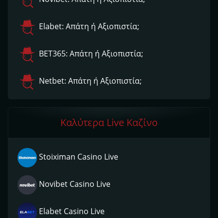
Elabet: Απάτη ή Αξιοπιστία;
ΒΕΤ365: Απάτη ή Αξιοπιστία;
Netbet: Απάτη ή Αξιοπιστία;
Καλύτερα Live Καζίνο
Stoiximan Casino Live
Novibet Casino Live
Elabet Casino Live