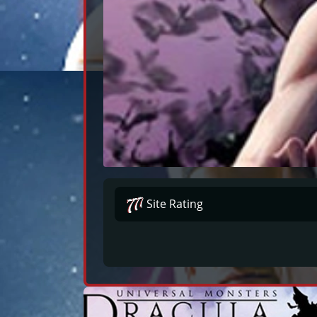
Site Rating