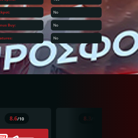
ckpot:
No
nus Buy:
No
atures:
No
8.6
8.3
/10
/10