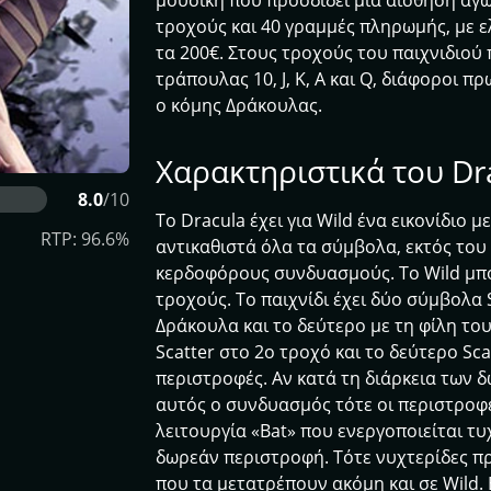
μουσική που προσδίδει μια αίσθηση αγων
τροχούς και 40 γραμμές πληρωμής, με ε
τα 200€. Στους τροχούς του παιχνιδιού
τράπουλας 10, J, K, A και Q, διάφοροι πρ
ο κόμης Δράκουλας.
Χαρακτηριστικά του Dr
8.0
/10
Το Dracula έχει για Wild ένα εικονίδιο μ
RTP: 96.6%
αντικαθιστά όλα τα σύμβολα, εκτός του 
κερδοφόρους συνδυασμούς. Το Wild μπο
τροχούς. Το παιχνίδι έχει δύο σύμβολα S
Δράκουλα και το δεύτερο με τη φίλη το
Scatter στο 2ο τροχό και το δεύτερο Sc
περιστροφές. Αν κατά τη διάρκεια των 
αυτός ο συνδυασμός τότε οι περιστροφέ
λειτουργία «Bat» που ενεργοποιείται τυ
δωρεάν περιστροφή. Τότε νυχτερίδες π
που τα μετατρέπουν ακόμη και σε Wild. 