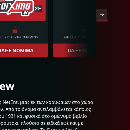
Π | 21+ | ΠΑΙΞΕ ΥΠΕΥΘΥΝΑ
ΕΕΕΠ | 21+ | ΠΑΙΞΕ ΥΠΕΥΘΥΝΑ
ΠΑΙΞΕ ΝΟΜΙΜΑ
ΠΑΙΞΕ ΝΟΜΙΜΑ
iew
ς NetEnt, μιας εκ των κορυφαίων στο χώρο
ν. Από το όνομα αντιλαμβάνεται κάποιος
του 1931 και φυσικά στο ομώνυμο βιβλίο
ρουτάκι, πλούσιο σε ειδικά εφέ και με