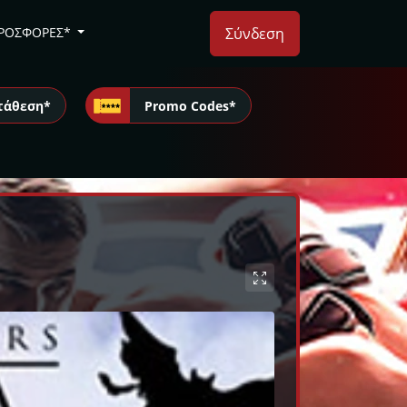
ΡΟΣΦΟΡΕΣ*
Σύνδεση
τάθεση*
Promo Codes*