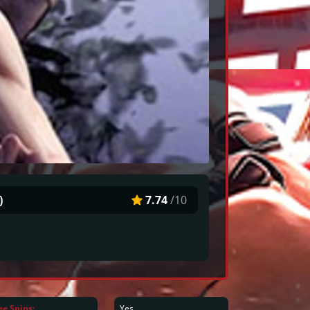
)
7.74
/10
ee Spins:
Yes