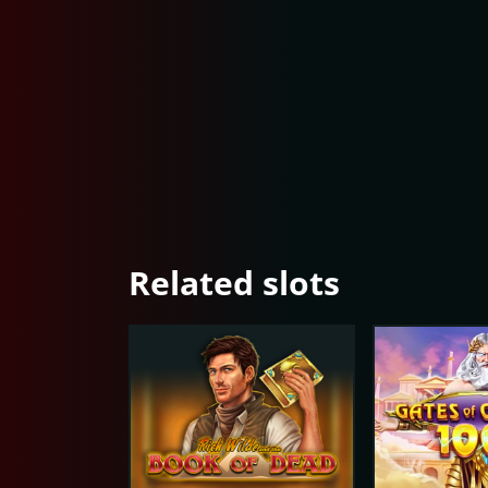
Related slots