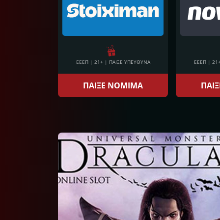
ΕΕΕΠ | 21+ | ΠΑΙΞΕ ΥΠΕΥΘΥΝΑ
ΕΕΕΠ | 21
ΠΑΙΞΕ ΝΟΜΙΜΑ
ΠΑΙ