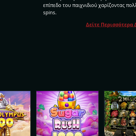
επίπεδο του παιχνιδιού χαρίζοντας πολλ
spins.
Δείτε Περισσότερα