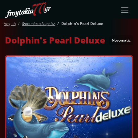
Αρχική
Φρουτάκια Δωρεάν
Dolphin's Pearl Deluxe
Dolphin's Pearl Deluxe
Novomatic