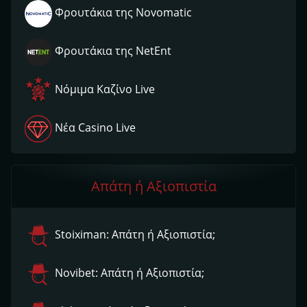
Φρουτάκια της Novomatic
Φρουτάκια της NetEnt
Νόμιμα Kαζίνο Live
Νέα Casino Live
Απάτη ή Αξιοπιστία
Stoiximan: Απάτη ή Αξιοπιστία;
Novibet: Απάτη ή Αξιοπιστία;