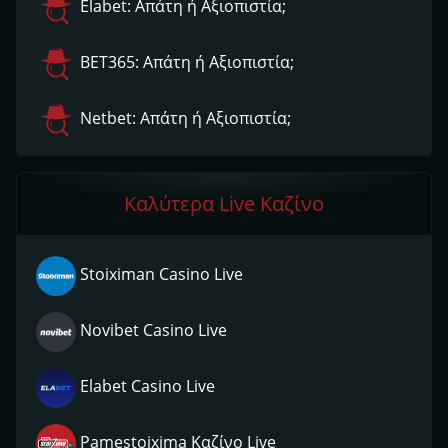
Elabet: Απάτη ή Αξιοπιστία;
ΒΕΤ365: Απάτη ή Αξιοπιστία;
Netbet: Απάτη ή Αξιοπιστία;
Καλύτερα Live Καζίνο
Stoiximan Casino Live
Novibet Casino Live
Elabet Casino Live
Pamestoixima Καζίνο Live