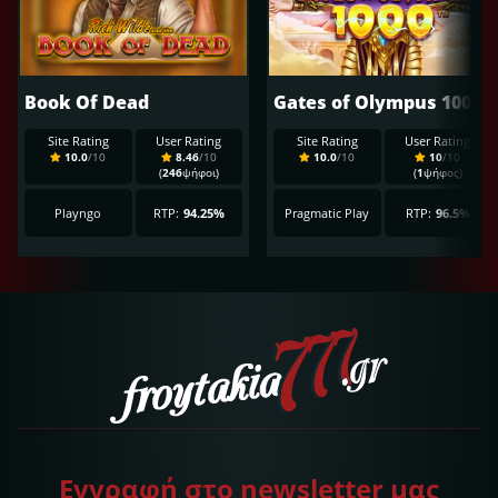
Book Of Dead
Gates of Olympus 1000 Demo
Site Rating
User Rating
Site Rating
User Rating
10.0
/10
8.46
/10
10.0
/10
10
/10
(
246
ψήφοι)
(
1
ψήφος)
Playngo
RTP:
94.25%
Pragmatic Play
RTP:
96.5%
Εγγραφή στο newsletter μας