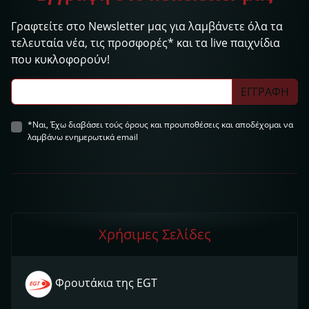
Γραφτείτε στο Newsletter μας για λαμβάνετε όλα τα
τελευταία νέα, τις προσφορές* και τα live παιχνίδια
που κυκλοφορούν!
ΕΓΓΡΑΦΗ
*Ναι, Έχω διαβάσει τούς όρους και προυποθέσεις και αποδέχομαι να
λαμβάνω ενημερωτικά email
Χρήσιμες Σελίδες
Φρουτάκια της EGT