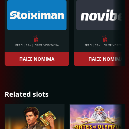
ΕΕΕΠ | 21+ | ΠΑΙΞΕ ΥΠΕΥΘΥΝΑ
ΕΕΕΠ | 21+ | ΠΑΙΞΕ ΥΠΕΥΘΥΝΑ
ΠΑΙΞΕ ΝΟΜΙΜΑ
ΠΑΙΞΕ ΝΟΜΙΜΑ
Related slots