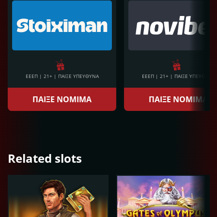
ΕΕΕΠ | 21+ | ΠΑΙΞΕ ΥΠΕΥΘΥΝΑ
ΕΕΕΠ | 21+ | ΠΑΙΞΕ ΥΠΕΥΘΥΝΑ
ΠΑΙΞΕ ΝΟΜΙΜΑ
ΠΑΙΞΕ ΝΟΜΙΜΑ
Related slots