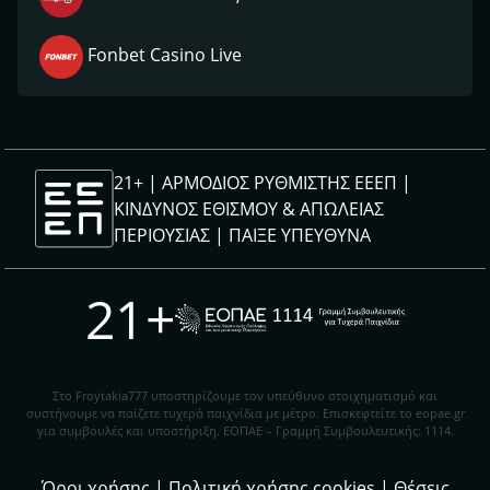
Fonbet Casino Live
21+ | ΑΡΜΟΔΙΟΣ ΡΥΘΜΙΣΤΗΣ ΕΕΕΠ |
ΚΙΝΔΥΝΟΣ ΕΘΙΣΜΟΥ & ΑΠΩΛΕΙΑΣ
ΠΕΡΙΟΥΣΙΑΣ |
ΠΑΙΞΕ ΥΠΕΥΘΥΝΑ
21+
Στο Froytakia777 υποστηρίζουμε τον υπεύθυνο στοιχηματισμό και
συστήνουμε να παίζετε τυχερά παιχνίδια με μέτρο. Eπισκεφτείτε το eopae.gr
για συμβουλές και υποστήριξη. ΕΟΠΑΕ – Γραμμή Συμβουλευτικής: 1114.
Όροι χρήσης
|
Πολιτική χρήσης cookies
|
Θέσεις