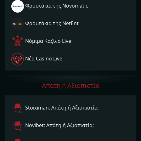
Φρουτάκια της Novomatic
Φρουτάκια της NetEnt
Νόμιμα Kαζίνο Live
Νέα Casino Live
Απάτη ή Αξιοπιστία
Stoiximan: Απάτη ή Αξιοπιστία;
Novibet: Απάτη ή Αξιοπιστία;