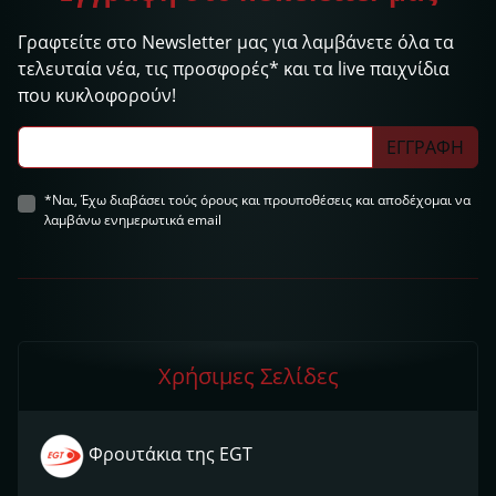
Γραφτείτε στο Newsletter μας για λαμβάνετε όλα τα
τελευταία νέα, τις προσφορές* και τα live παιχνίδια
που κυκλοφορούν!
ΕΓΓΡΑΦΗ
*Ναι, Έχω διαβάσει τούς όρους και προυποθέσεις και αποδέχομαι να
λαμβάνω ενημερωτικά email
Χρήσιμες Σελίδες
Φρουτάκια της EGT