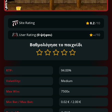
Site Rating
8.2
/10
User Rating
(0 ψήφοι)
-
/10
Βαθμολόγησε το παιχνίδι
RTP:
94.00%
Volatility:
Medium
Max Win:
7500x
Min Bet / Max Bet:
0.02
/
2.00