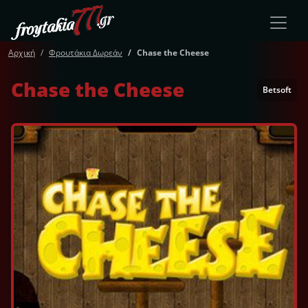
Αρχική
Φρουτάκια Δωρεάν
Chase the Cheese
Chase the Cheese
Betsoft