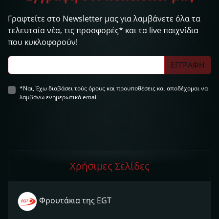
Γραφτείτε στο Newsletter μας για λαμβάνετε όλα τα
τελευταία νέα, τις προσφορές* και τα live παιχνίδια
που κυκλοφορούν!
ΕΓΓΡΑΦΗ
*Ναι, Έχω διαβάσει τούς όρους και προυποθέσεις και αποδέχομαι να
λαμβάνω ενημερωτικά email
Χρήσιμες Σελίδες
Φρουτάκια της EGT