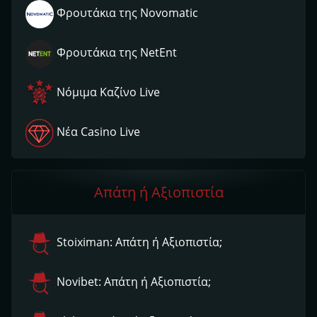
Φρουτάκια της Novomatic
Φρουτάκια της NetEnt
Νόμιμα Kαζίνο Live
Νέα Casino Live
Απάτη ή Αξιοπιστία
Stoiximan: Απάτη ή Αξιοπιστία;
Novibet: Απάτη ή Αξιοπιστία;