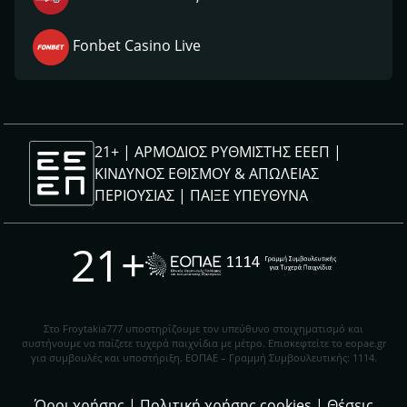
Fonbet Casino Live
21+ | ΑΡΜΟΔΙΟΣ ΡΥΘΜΙΣΤΗΣ ΕΕΕΠ |
ΚΙΝΔΥΝΟΣ ΕΘΙΣΜΟΥ & ΑΠΩΛΕΙΑΣ
ΠΕΡΙΟΥΣΙΑΣ |
ΠΑΙΞΕ ΥΠΕΥΘΥΝΑ
21+
Στο Froytakia777 υποστηρίζουμε τον υπεύθυνο στοιχηματισμό και
συστήνουμε να παίζετε τυχερά παιχνίδια με μέτρο. Eπισκεφτείτε το eopae.gr
για συμβουλές και υποστήριξη. ΕΟΠΑΕ – Γραμμή Συμβουλευτικής: 1114.
Όροι χρήσης
|
Πολιτική χρήσης cookies
|
Θέσεις