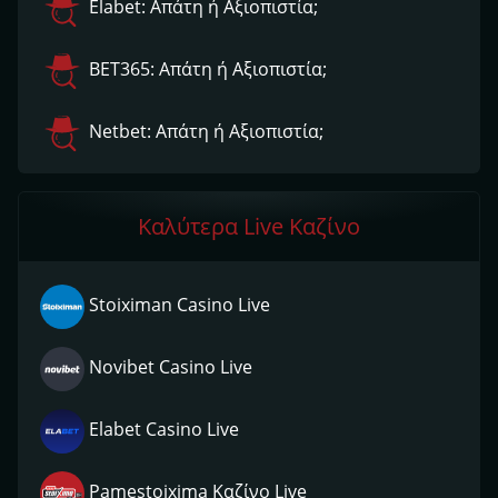
Elabet: Απάτη ή Αξιοπιστία;
ΒΕΤ365: Απάτη ή Αξιοπιστία;
Netbet: Απάτη ή Αξιοπιστία;
Καλύτερα Live Καζίνο
Stoiximan Casino Live
Novibet Casino Live
Elabet Casino Live
Pamestoixima Καζίνο Live