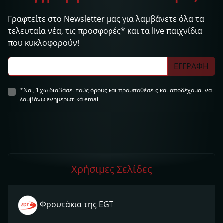
Γραφτείτε στο Newsletter μας για λαμβάνετε όλα τα
τελευταία νέα, τις προσφορές* και τα live παιχνίδια
που κυκλοφορούν!
ΕΓΓΡΑΦΗ
*Ναι, Έχω διαβάσει τούς όρους και προυποθέσεις και αποδέχομαι να
λαμβάνω ενημερωτικά email
Χρήσιμες Σελίδες
Φρουτάκια της EGT