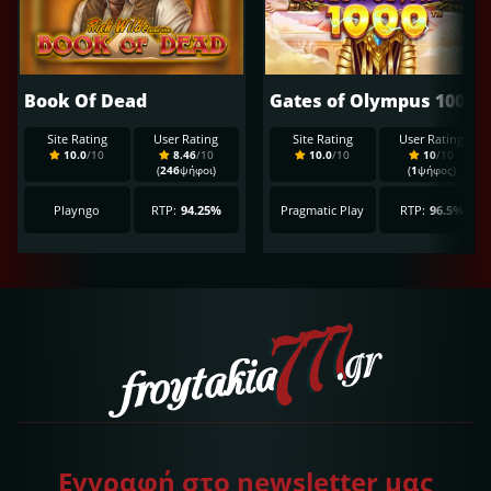
Book Of Dead
Gates of Olympus 1000 Demo
Site Rating
User Rating
Site Rating
User Rating
10.0
/10
8.46
/10
10.0
/10
10
/10
(
246
ψήφοι)
(
1
ψήφος)
Playngo
RTP:
94.25%
Pragmatic Play
RTP:
96.5%
Εγγραφή στο newsletter μας