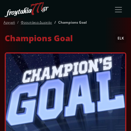
Αρχική
Φρουτάκια Δωρεάν
Champions Goal
Champions Goal
ELK