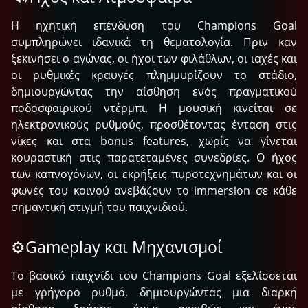
Η ηχητική επένδυση του Champions Goal
συμπληρώνει ιδανικά τη θεματολογία. Πριν καν
ξεκινήσει ο αγώνας, οι ήχοι των φιλάθλων, οι ιαχές και
οι ρυθμικές κραυγές πλημμυρίζουν το στάδιο,
δημιουργώντας την αίσθηση ενός πραγματικού
ποδοσφαιρικού ντέρμπι. Η μουσική κινείται σε
ηλεκτρονικούς ρυθμούς, προσθέτοντας ένταση στις
νίκες και στα bonus features, χωρίς να γίνεται
κουραστική στις παρατεταμένες συνεδρίες. Ο ήχος
των καπνογόνων, οι εκρήξεις πυροτεχνημάτων και οι
φωνές του κοινού ανεβάζουν το immersion σε κάθε
σημαντική στιγμή του παιχνιδιού.
⚙️Gameplay και Μηχανισμοί
Το βασικό παιχνίδι του Champions Goal εξελίσσεται
με γρήγορο ρυθμό, δημιουργώντας μια διαρκή