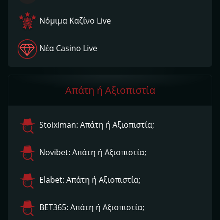
Νόμιμα Kαζίνο Live
Νέα Casino Live
Απάτη ή Αξιοπιστία
Stoiximan: Απάτη ή Αξιοπιστία;
Novibet: Απάτη ή Αξιοπιστία;
Elabet: Απάτη ή Αξιοπιστία;
ΒΕΤ365: Απάτη ή Αξιοπιστία;