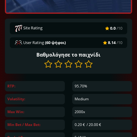
Site Rating
0.0
/10
User Rating
(60 ψήφοι)
8.14
/10
Βαθμολόγησε το παιχνίδι
RTP:
95.70%
Volatility:
Medium
Max Win:
2000x
Min Bet / Max Bet:
0.20
/
20.00