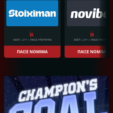
ΕΕΕΠ | 21+ | ΠΑΙΞΕ ΥΠΕΥΘΥΝΑ
ΕΕΕΠ | 21+ | ΠΑΙΞΕ ΥΠΕΥΘΥΝΑ
ΠΑΙΞΕ ΝΟΜΙΜΑ
ΠΑΙΞΕ ΝΟΜΙΜΑ