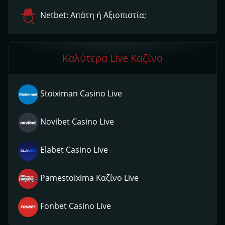
Netbet: Απάτη ή Αξιοπιστία;
Καλύτερα Live Καζίνο
Stoiximan Casino Live
Novibet Casino Live
Elabet Casino Live
Pamestoixima Καζίνο Live
Fonbet Casino Live