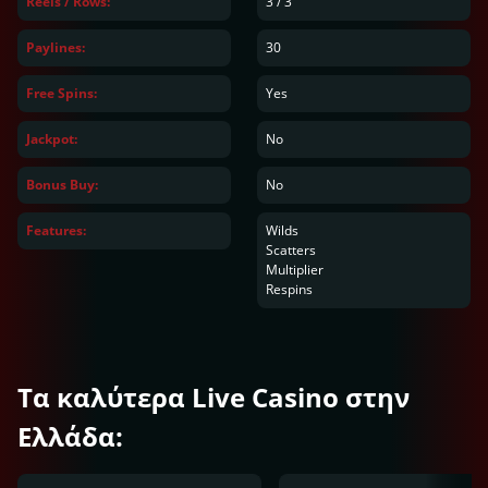
Reels / Rows:
3
/
3
Paylines:
30
Free Spins:
Yes
Jackpot:
No
Bonus Buy:
No
Features:
Wilds
Scatters
Multiplier
Respins
Τα καλύτερα Live Casino στην
Ελλάδα: