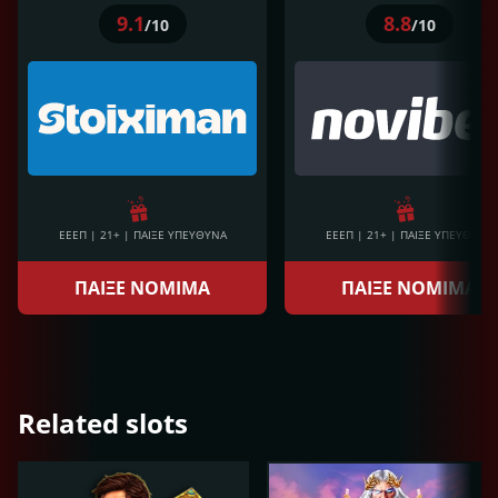
9.1
8.8
/10
/10
ΕΕΕΠ | 21+ | ΠΑΙΞΕ ΥΠΕΥΘΥΝΑ
ΕΕΕΠ | 21+ | ΠΑΙΞΕ ΥΠΕΥΘΥΝΑ
ΠΑΙΞΕ ΝΟΜΙΜΑ
ΠΑΙΞΕ ΝΟΜΙΜΑ
Related slots