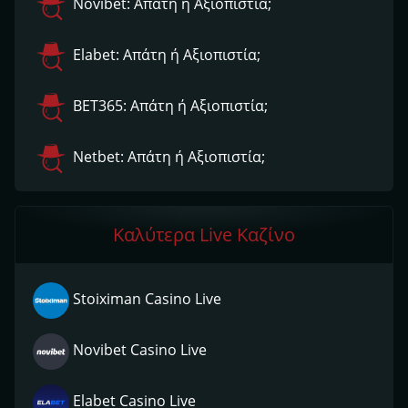
Novibet: Απάτη ή Αξιοπιστία;
Elabet: Απάτη ή Αξιοπιστία;
ΒΕΤ365: Απάτη ή Αξιοπιστία;
Netbet: Απάτη ή Αξιοπιστία;
Καλύτερα Live Καζίνο
Stoiximan Casino Live
Novibet Casino Live
Elabet Casino Live