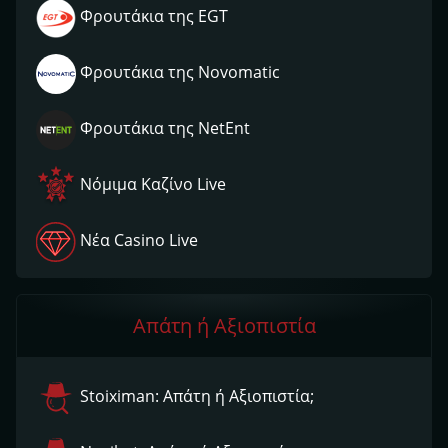
Φρουτάκια της EGT
Φρουτάκια της Novomatic
Φρουτάκια της NetEnt
Νόμιμα Kαζίνο Live
Νέα Casino Live
Απάτη ή Αξιοπιστία
Stoiximan: Απάτη ή Αξιοπιστία;