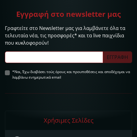
Εγγραφή στο newsletter μας
Γραφτείτε στο Newsletter μας για λαμβάνετε όλα τα
τελευταία νέα, τις προσφορές* και τα live παιχνίδια
που κυκλοφορούν!
ΕΓΓΡΑΦΗ
*Ναι, Έχω διαβάσει τούς όρους και προυποθέσεις και αποδέχομαι να
λαμβάνω ενημερωτικά email
Χρήσιμες Σελίδες