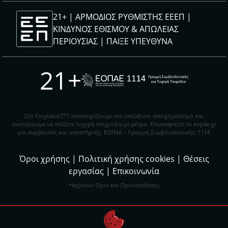
21+ | ΑΡΜΟΔΙΟΣ ΡΥΘΜΙΣΤΗΣ ΕΕΕΠ |
ΚΙΝΔΥΝΟΣ ΕΘΙΣΜΟΥ & ΑΠΩΛΕΙΑΣ
ΠΕΡΙΟΥΣΙΑΣ |
ΠΑΙΞΕ ΥΠΕΥΘΥΝΑ
21+
Στο Froytakia777 υποστηρίζουμε τον υπεύθυνο στοιχηματισμό και
συστήνουμε να παίζετε τυχερά παιχνίδια με μέτρο. Eπισκεφτείτε το eopae.gr
για συμβουλές και υποστήριξη. ΕΟΠΑΕ – Γραμμή Συμβουλευτικής: 1114.
Όροι χρήσης
|
Πολιτική χρήσης cookies
|
Θέσεις
εργασίας
|
Επικοινωνία
*Ισχύουν Όροι και Προϋποθέσεις
Σχεδιασμός ιστοτόπου:
Digital Winners