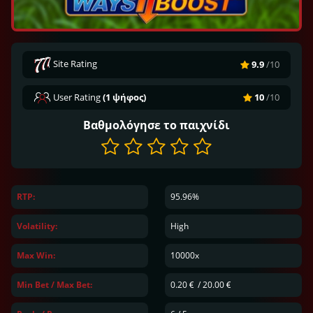
Site Rating
9.9
/10
User Rating
(1 ψήφος)
10
/10
Βαθμολόγησε το παιχνίδι
RTP:
95.96%
Volatility:
High
Max Win:
10000x
Min Bet / Max Bet:
0.20
/
20.00