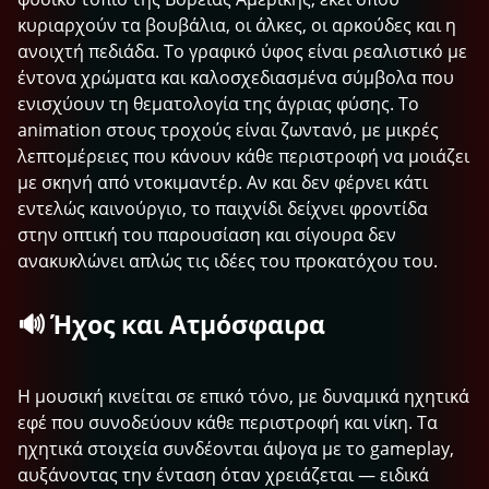
κυριαρχούν τα βουβάλια, οι άλκες, οι αρκούδες και η
ανοιχτή πεδιάδα. Το γραφικό ύφος είναι ρεαλιστικό με
έντονα χρώματα και καλοσχεδιασμένα σύμβολα που
ενισχύουν τη θεματολογία της άγριας φύσης. Το
animation στους τροχούς είναι ζωντανό, με μικρές
λεπτομέρειες που κάνουν κάθε περιστροφή να μοιάζει
με σκηνή από ντοκιμαντέρ. Αν και δεν φέρνει κάτι
εντελώς καινούργιο, το παιχνίδι δείχνει φροντίδα
στην οπτική του παρουσίαση και σίγουρα δεν
ανακυκλώνει απλώς τις ιδέες του προκατόχου του.
🔊 Ήχος και Ατμόσφαιρα
Η μουσική κινείται σε επικό τόνο, με δυναμικά ηχητικά
εφέ που συνοδεύουν κάθε περιστροφή και νίκη. Τα
ηχητικά στοιχεία συνδέονται άψογα με το gameplay,
αυξάνοντας την ένταση όταν χρειάζεται — ειδικά