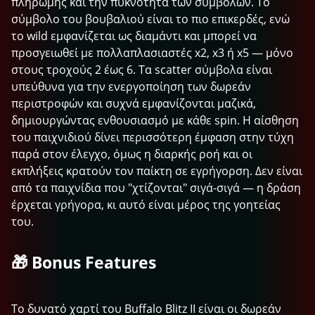
πληρωμής και την πυκνότητα των συμβόλων. Το
σύμβολο του βουβαλιού είναι το πιο επικερδές, ενώ
το wild εμφανίζεται ως διαμάντι και μπορεί να
προσγειωθεί με πολλαπλασιαστές x2, x3 ή x5 — μόνο
στους τροχούς 2 έως 6. Τα scatter σύμβολα είναι
υπεύθυνα για την ενεργοποίηση των δωρεάν
περιστροφών και συχνά εμφανίζονται μαζικά,
δημιουργώντας ενθουσιασμό με κάθε spin. Η αίσθηση
του παιχνιδιού δίνει περισσότερη έμφαση στην τύχη
παρά στον έλεγχο, όμως η διαρκής ροή και οι
εκπλήξεις κρατούν τον παίκτη σε εγρήγορση. Δεν είναι
από τα παιχνίδια που "χτίζονται" σιγά-σιγά — η δράση
έρχεται γρήγορα, κι αυτό είναι μέρος της γοητείας
του.
🎁 Bonus Features
Το δυνατό χαρτί του Buffalo Blitz II είναι οι δωρεάν