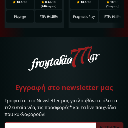
10.0
/10
8.46
/10
10.0
/10
10
/10
(
246
ψήφοι)
(
1
ψήφος)
Playngo
RTP:
94.25%
Pragmatic Play
RTP:
96.5%
Εγγραφή στο newsletter μας
Γραφτείτε στο Newsletter μας για λαμβάνετε όλα τα
τελευταία νέα, τις προσφορές* και τα live παιχνίδια
που κυκλοφορούν!
ΕΓΓΡΑΦΗ