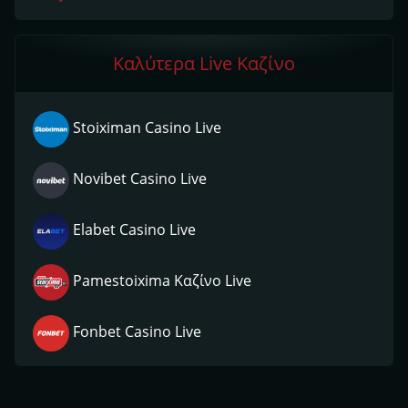
Καλύτερα Live Καζίνο
Stoiximan Casino Live
Novibet Casino Live
Elabet Casino Live
Pamestoixima Καζίνο Live
Fonbet Casino Live