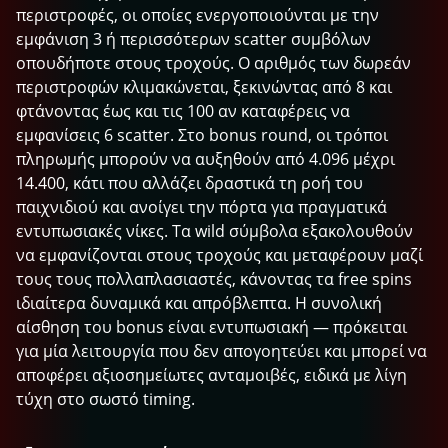
περιστροφές, οι οποίες ενεργοποιούνται με την
εμφάνιση 3 ή περισσότερων scatter συμβόλων
οπουδήποτε στους τροχούς. Ο αριθμός των δωρεάν
περιστροφών κλιμακώνεται, ξεκινώντας από 8 και
φτάνοντας έως και τις 100 αν καταφέρεις να
εμφανίσεις 6 scatter. Στο bonus round, οι τρόποι
πληρωμής μπορούν να αυξηθούν από 4.096 μέχρι
14.400, κάτι που αλλάζει δραστικά τη ροή του
παιχνιδιού και ανοίγει την πόρτα για πραγματικά
εντυπωσιακές νίκες. Τα wild σύμβολα εξακολουθούν
να εμφανίζονται στους τροχούς και μεταφέρουν μαζί
τους τους πολλαπλασιαστές, κάνοντας τα free spins
ιδιαίτερα δυναμικά και απρόβλεπτα. Η συνολική
αίσθηση του bonus είναι εντυπωσιακή — πρόκειται
για μία λειτουργία που δεν απογοητεύει και μπορεί να
αποφέρει αξιοσημείωτες ανταμοιβές, ειδικά με λίγη
τύχη στο σωστό timing.