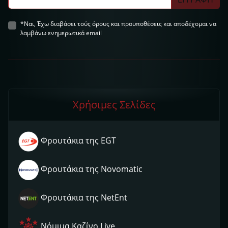
*Ναι, Έχω διαβάσει τούς όρους και προυποθέσεις και αποδέχομαι να
λαμβάνω ενημερωτικά email
Χρήσιμες Σελίδες
Φρουτάκια της EGT
Φρουτάκια της Novomatic
Φρουτάκια της NetEnt
Νόμιμα Kαζίνο Live