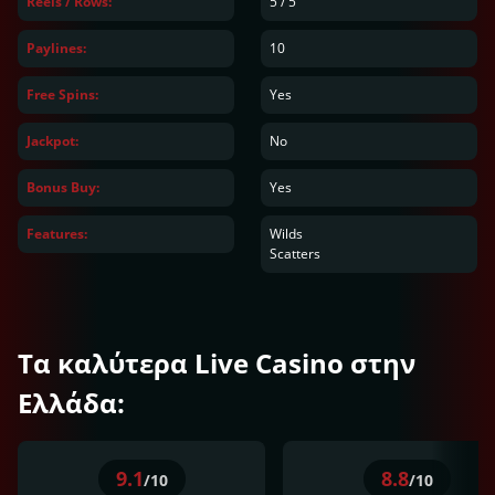
Reels / Rows:
5
/
5
Paylines:
10
Free Spins:
Yes
Jackpot:
No
Bonus Buy:
Yes
Features:
Wilds
Scatters
Τα καλύτερα Live Casino στην
Ελλάδα:
9.1
8.8
/10
/10