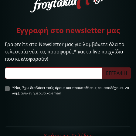
Εγγραφή στο newsletter μας
Γραφτείτε στο Newsletter μας για λαμβάνετε όλα τα
τελευταία νέα, τις προσφορές* και τα live παιχνίδια
που κυκλοφορούν!
ΕΓΓΡΑΦΗ
*Ναι, Έχω διαβάσει τούς όρους και προυποθέσεις και αποδέχομαι να
λαμβάνω ενημερωτικά email
Χρήσιμες Σελίδες