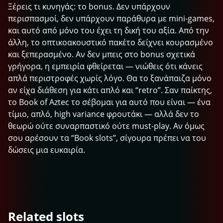
Ξέρεις τι κυνηγάς: το bonus. Δεν υπάρχουν
περισπασμοί, δεν υπάρχουν παράθυρα με mini-games,
και αυτό από μόνο του έχει τη δική του αξία. Από την
άλλη, το οπτικοακουστικό πακέτο δείχνει κουρασμένο
και ξεπερασμένο. Αν δεν μπεις στο bonus σχετικά
γρήγορα, η εμπειρία φθείρεται — νιώθεις ότι κάνεις
απλά περιστροφές χωρίς λόγο. Θα το ξανάπαιζα μόνο
αν είχα διάθεση για κάτι απλό και “retro”. Σαν παίκτης,
το Book of Aztec το σέβομαι για αυτό που είναι — ένα
τίμιο, απλό, high variance φρουτάκι — αλλά δεν το
θεωρώ ούτε συναρπαστικό ούτε must-play. Αν όμως
σου αρέσουν τα “Book slots”, σίγουρα πρέπει να του
δώσεις μια ευκαιρία.
Related slots