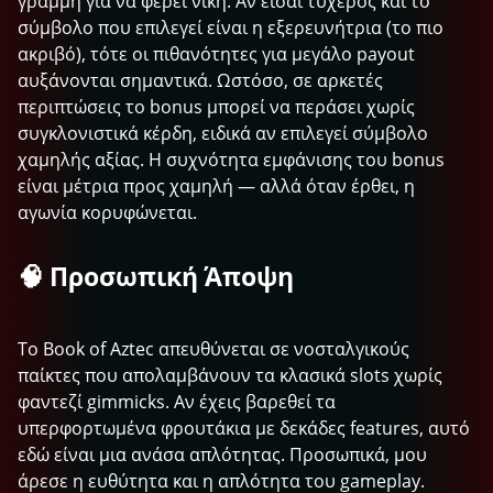
γραμμή για να φέρει νίκη. Αν είσαι τυχερός και το
σύμβολο που επιλεγεί είναι η εξερευνήτρια (το πιο
ακριβό), τότε οι πιθανότητες για μεγάλο payout
αυξάνονται σημαντικά. Ωστόσο, σε αρκετές
περιπτώσεις το bonus μπορεί να περάσει χωρίς
συγκλονιστικά κέρδη, ειδικά αν επιλεγεί σύμβολο
χαμηλής αξίας. Η συχνότητα εμφάνισης του bonus
είναι μέτρια προς χαμηλή — αλλά όταν έρθει, η
αγωνία κορυφώνεται.
🧠 Προσωπική Άποψη
Το Book of Aztec απευθύνεται σε νοσταλγικούς
παίκτες που απολαμβάνουν τα κλασικά slots χωρίς
φαντεζί gimmicks. Αν έχεις βαρεθεί τα
υπερφορτωμένα φρουτάκια με δεκάδες features, αυτό
εδώ είναι μια ανάσα απλότητας. Προσωπικά, μου
άρεσε η ευθύτητα και η απλότητα του gameplay.