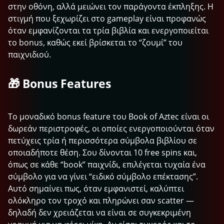
στην οθόνη, αλλά μειώνει τον παράγοντα έκπληξης. Η
στιγμή που ξεχωρίζει στο gameplay είναι προφανώς
όταν εμφανίζονται τα τρία βιβλία και ενεργοποιείται
το bonus, καθώς εκεί βρίσκεται το “ζουμί” του
παιχνιδιού.
🎁 Bonus Features
Το μοναδικό bonus feature του Book of Aztec είναι οι
δωρεάν περιστροφές, οι οποίες ενεργοποιούνται όταν
πετύχεις τρία ή περισσότερα σύμβολα βιβλίου σε
οποιαδήποτε θέση. Σου δίνονται 10 free spins και,
όπως σε κάθε “book” παιχνίδι, επιλέγεται τυχαία ένα
σύμβολο για να γίνει “ειδικό σύμβολο επέκτασης”.
Αυτό σημαίνει πως, όταν εμφανιστεί, καλύπτει
ολόκληρο τον τροχό και πληρώνει σαν scatter —
δηλαδή δεν χρειάζεται να είναι σε συγκεκριμένη