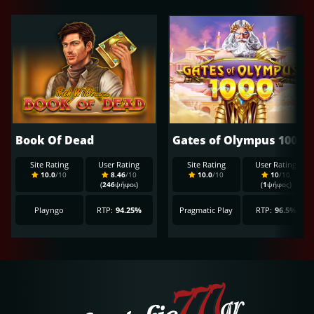
Book Of Dead
Gates of Olympus 1000 Demo
Site Rating
User Rating
Site Rating
User Rating
10.0
/10
8.46
/10
10.0
/10
10
/10
(
246
ψήφοι)
(
1
ψήφος)
Playngo
RTP:
94.25%
Pragmatic Play
RTP:
96.5%