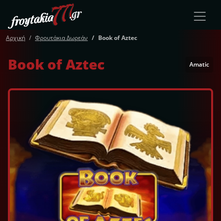
Αρχική
Φρουτάκια Δωρεάν
Book of Aztec
Book of Aztec
Amatic