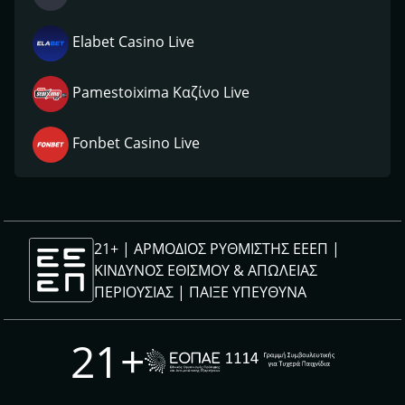
Elabet Casino Live
Pamestoixima Καζίνο Live
Fonbet Casino Live
21+ | ΑΡΜΟΔΙΟΣ ΡΥΘΜΙΣΤΗΣ ΕΕΕΠ |
ΚΙΝΔΥΝΟΣ ΕΘΙΣΜΟΥ & ΑΠΩΛΕΙΑΣ
ΠΕΡΙΟΥΣΙΑΣ |
ΠΑΙΞΕ ΥΠΕΥΘΥΝΑ
21+