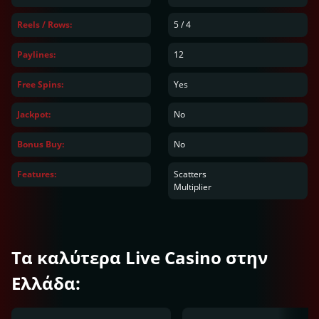
Reels / Rows:
5
/
4
Paylines:
12
Free Spins:
Yes
Jackpot:
No
Bonus Buy:
No
Features:
Scatters
Multiplier
Τα καλύτερα Live Casino στην
Ελλάδα: