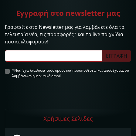
Εγγραφή στο newsletter μας
Γραφτείτε στο Newsletter μας για λαμβάνετε όλα τα
τελευταία νέα, τις προσφορές* και τα live παιχνίδια
που κυκλοφορούν!
ΕΓΓΡΑΦΗ
*Ναι, Έχω διαβάσει τούς όρους και προυποθέσεις και αποδέχομαι να
λαμβάνω ενημερωτικά email
Χρήσιμες Σελίδες