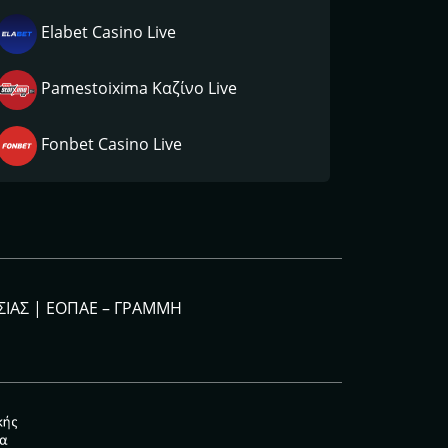
Elabet Casino Live
Pamestoixima Καζίνο Live
Fonbet Casino Live
ΣΙΑΣ |
ΕΟΠΑΕ – ΓΡΑΜΜΗ