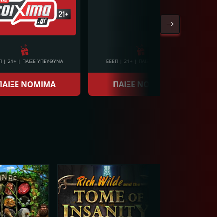
Π | 21+ | ΠΑΙΞΕ ΥΠΕΥΘΥΝΑ
ΕΕΕΠ | 21+ | ΠΑΙΞΕ ΥΠΕΥΘΥΝΑ
ΠΑΙΞΕ ΝΟΜΙΜΑ
ΠΑΙΞΕ ΝΟΜΙΜΑ