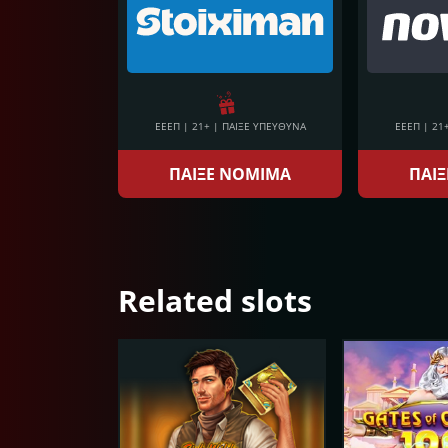
ΕΕΕΠ | 21+ | ΠΑΙΞΕ ΥΠΕΥΘΥΝΑ
ΕΕΕΠ | 21
ΠΑΙΞΕ ΝΟΜΙΜΑ
ΠΑΙ
Related slots