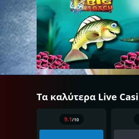
Τα καλύτερα Live Cas
9.1
/10