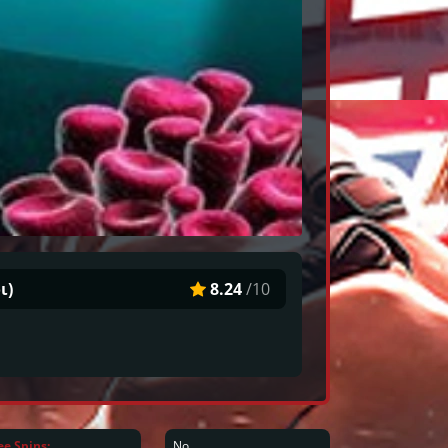
ι)
8.24
/10
ee Spins:
No