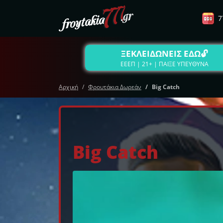
7
ΞΕΚΛΕΙΔΩΝΕΙΣ ΕΔΩ🔓
ΕΕΕΠ | 21+ | ΠΑΙΞΕ ΥΠΕΥΘΥΝΑ
Αρχική
Φρουτάκια Δωρεάν
Big Catch
Big Catch