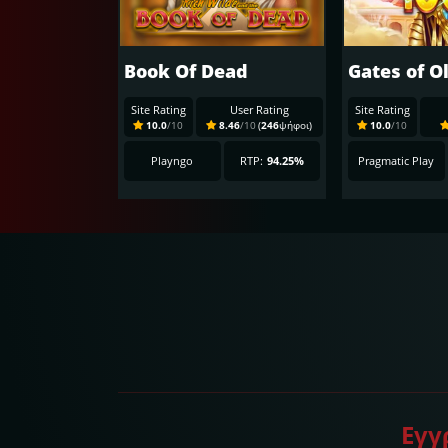
Book Of Dead
Site Rating
User Rating
Site Rating
10.0
/10
8.46
/10
(
246
ψήφοι)
10.0
/10
Playngo
RTP:
94.25%
Pragmatic Play
Εγγ