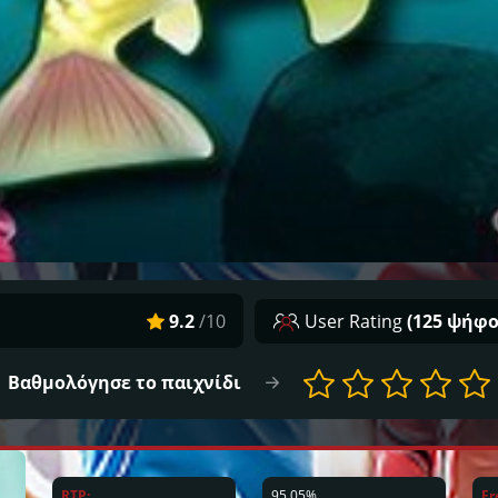
9.2
/10
User Rating
(125 ψήφο
Βαθμολόγησε το παιχνίδι
RTP:
95.05%
Fr