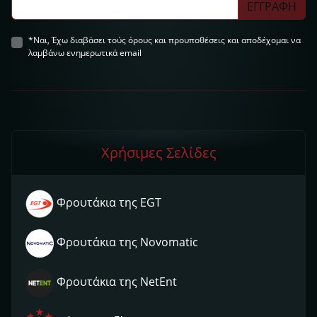
ΕΓΓΡΑΦΗ
*Ναι, Έχω διαβάσει τούς όρους και προυποθέσεις και αποδέχομαι να
λαμβάνω ενημερωτικά email
Χρήσιμες Σελίδες
Φρουτάκια της EGT
Φρουτάκια της Novomatic
Φρουτάκια της NetEnt