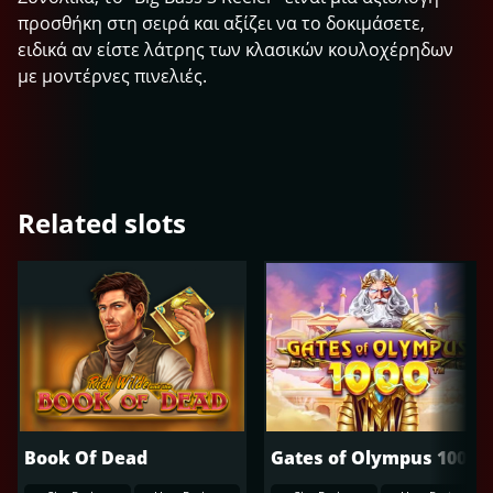
προσθήκη στη σειρά και αξίζει να το δοκιμάσετε,
ειδικά αν είστε λάτρης των κλασικών κουλοχέρηδων
με μοντέρνες πινελιές.
Related slots
Book Of Dead
Gates of Olympus 1000 Demo