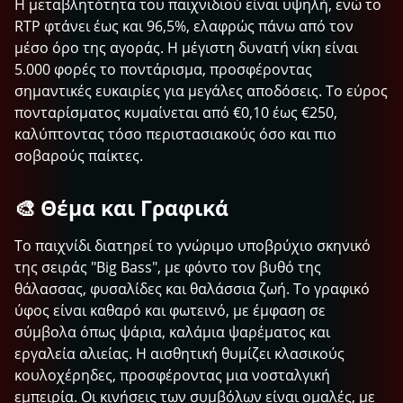
Η μεταβλητότητα του παιχνιδιού είναι υψηλή, ενώ το
RTP φτάνει έως και 96,5%, ελαφρώς πάνω από τον
μέσο όρο της αγοράς. Η μέγιστη δυνατή νίκη είναι
5.000 φορές το ποντάρισμα, προσφέροντας
σημαντικές ευκαιρίες για μεγάλες αποδόσεις. Το εύρος
πονταρίσματος κυμαίνεται από €0,10 έως €250,
καλύπτοντας τόσο περιστασιακούς όσο και πιο
σοβαρούς παίκτες.
🎨 Θέμα και Γραφικά
Το παιχνίδι διατηρεί το γνώριμο υποβρύχιο σκηνικό
της σειράς "Big Bass", με φόντο τον βυθό της
θάλασσας, φυσαλίδες και θαλάσσια ζωή. Το γραφικό
ύφος είναι καθαρό και φωτεινό, με έμφαση σε
σύμβολα όπως ψάρια, καλάμια ψαρέματος και
εργαλεία αλιείας. Η αισθητική θυμίζει κλασικούς
κουλοχέρηδες, προσφέροντας μια νοσταλγική
εμπειρία. Οι κινήσεις των συμβόλων είναι ομαλές, με