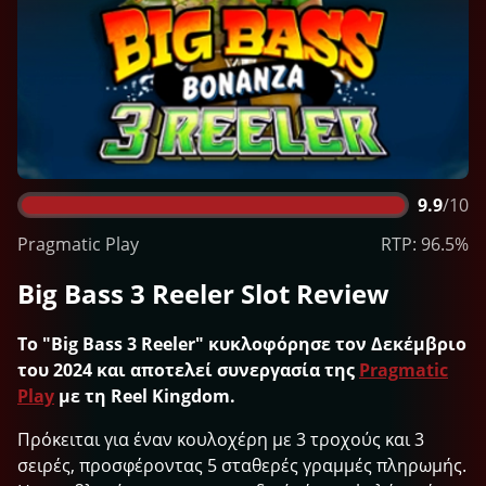
9.9
/10
Pragmatic Play
RTP: 96.5%
Big Bass 3 Reeler Slot Review
Το "Big Bass 3 Reeler" κυκλοφόρησε τον Δεκέμβριο
του 2024 και αποτελεί συνεργασία της
Pragmatic
Play
με τη Reel Kingdom.
Πρόκειται για έναν κουλοχέρη με 3 τροχούς και 3
σειρές, προσφέροντας 5 σταθερές γραμμές πληρωμής.