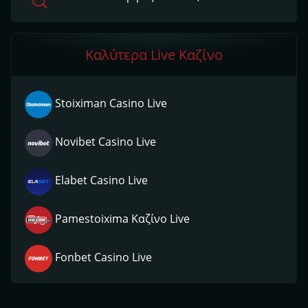
Καλύτερα Live Καζίνο
Stoiximan Casino Live
Novibet Casino Live
Elabet Casino Live
Pamestoixima Καζίνο Live
Fonbet Casino Live