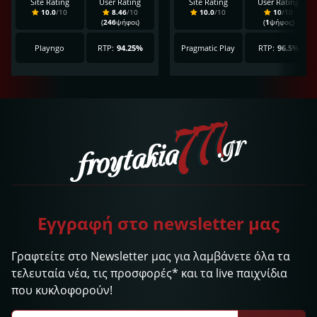
Site Rating
User Rating
Site Rating
User Rating
10.0
/10
8.46
/10
10.0
/10
10
/10
(
246
ψήφοι)
(
1
ψήφος)
Playngo
RTP:
94.25%
Pragmatic Play
RTP:
96.5%
Εγγραφή στο newsletter μας
Γραφτείτε στο Newsletter μας για λαμβάνετε όλα τα
τελευταία νέα, τις προσφορές* και τα live παιχνίδια
που κυκλοφορούν!