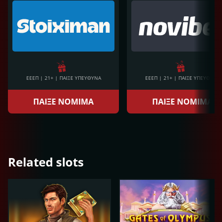
ΕΕΕΠ | 21+ | ΠΑΙΞΕ ΥΠΕΥΘΥΝΑ
ΕΕΕΠ | 21+ | ΠΑΙΞΕ ΥΠΕΥΘΥΝΑ
ΠΑΙΞΕ ΝΟΜΙΜΑ
ΠΑΙΞΕ ΝΟΜΙΜΑ
Related slots