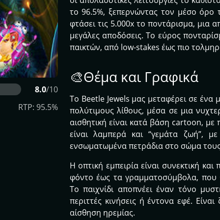
οι απολαυστικές λειτουργίες το καθιστο
το 96.5%, ξεπερνώντας τον μέσο όρο τ
φτάσει τις 5.000x το ποντάρισμα, μια 
μεγάλες αποδόσεις. Το εύρος πονταρίσμ
παικτών, από low-stakes έως πιο τολμηρ
🎨Θέμα και Γραφικά
8.0
/10
Το Beetle Jewels μας μεταφέρει σε ένα 
RTP: 95.5%
πολύτιμους λίθους, μέσα σε μια νυχτε
αισθητική είναι κατά βάση cartoon, με
είναι λαμπερά και “γεμάτα ζωή”, μ
ενσωματωμένα πετράδια στο σώμα τους
Η οπτική εμπειρία είναι συνεκτική και 
φόντο έως τα γραμματοσύμβολα, που θ
Το παιχνίδι αποπνέει έναν τόνο μυστ
περιττές κινήσεις ή έντονα εφέ. Είνα
αίσθηση ηρεμίας.