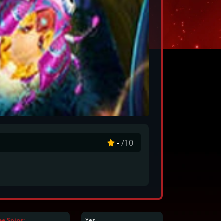
-
/10
ee Spins:
Yes