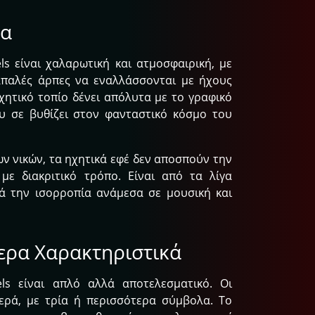
ρα
s είναι χαλαρωτική και ατμοσφαιρική, με
απαλές άρπες να εναλλάσσονται με ήχους
χητικό τοπίο δένει απόλυτα με το γραφικό
υ σε βυθίζει στον φανταστικό κόσμο του
ν νικών, τα ηχητικά εφέ δεν αποσπούν την
με διακριτικό τρόπο. Είναι από τα λίγα
ά την ισορροπία ανάμεσα σε μουσική και
ερα Χαρακτηριστικά
ls είναι απλό αλλά αποτελεσματικό. Οι
ρά, με τρία ή περισσότερα σύμβολα. Το