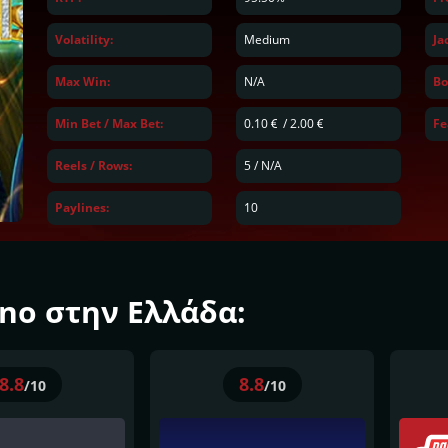
Volatility:
Medium
Ja
Max Win:
N/A
Bo
Min Bet / Max Bet:
0.10
/
2.00
Fe
Reels / Rows:
5
/
N/A
Paylines:
10
ino στην Ελλάδα:
8.8
8.8
/10
/10