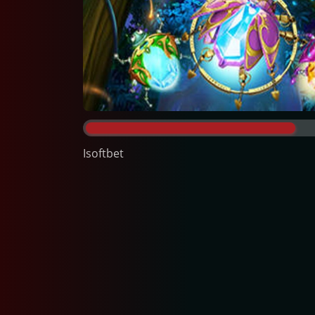
Isoftbet