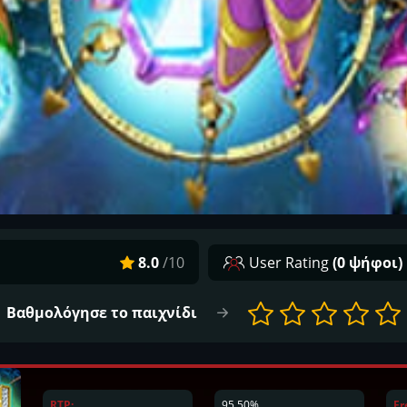
8.0
/10
User Rating
(0 ψήφοι)
Βαθμολόγησε το παιχνίδι
RTP:
95.50%
Fr