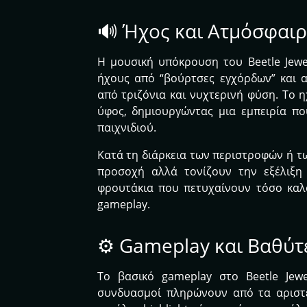
🔊 Ήχος και Ατμόσφαι
Η μουσική υπόκρουση του Beetle Jewel
ήχους από “βούρτσες εγχόρδων” και 
από τριζόνια και νυχτερινή φύση. Το η
ύφος, δημιουργώντας μια εμπειρία πο
παιχνιδιού.
Κατά τη διάρκεια των περιστροφών ή τω
προσοχή αλλά τονίζουν την εξέλιξη 
φρουτάκια που πετυχαίνουν τόσο καλ
gameplay.
⚙️ Gameplay και Βαθύτ
Το βασικό gameplay στο Beetle Jewe
συνδυασμοί πληρώνουν από τα αριστε