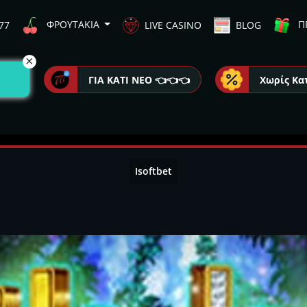
ΦΡΟΥΤΑΚΙΑ
Π
77
LIVE CASINO
BLOG
ΓΙΑ ΚΑΤΙ ΝΕΟ 👈👈👈
Χωρίς Κα
Isoftbet