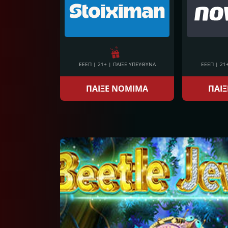
ΕΕΕΠ | 21+ | ΠΑΙΞΕ ΥΠΕΥΘΥΝΑ
ΕΕΕΠ | 21
ΠΑΙΞΕ ΝΟΜΙΜΑ
ΠΑΙ