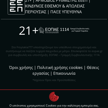
21+ | ΑΡΜΟΔΙΟΣ ΡΥΘΜΙΣΤΗΣ ΕΕΕΠ |
ΚΙΝΔΥΝΟΣ ΕΘΙΣΜΟΥ & ΑΠΩΛΕΙΑΣ
ΠΕΡΙΟΥΣΙΑΣ |
ΠΑΙΞΕ ΥΠΕΥΘΥΝΑ
21+
Στο Froytakia777 υποστηρίζουμε τον υπεύθυνο στοιχηματισμό και
συστήνουμε να παίζετε τυχερά παιχνίδια με μέτρο. Eπισκεφτείτε το eopae.gr
για συμβουλές και υποστήριξη. ΕΟΠΑΕ – Γραμμή Συμβουλευτικής: 1114.
Όροι χρήσης
|
Πολιτική χρήσης cookies
|
Θέσεις
εργασίας
|
Επικοινωνία
*Ισχύουν Όροι και Προϋποθέσεις
Σχεδιασμός ιστοτόπου:
Digital Winners
Ανάπτυξη & Φιλοξενία Ιστοτόπου:
Digital Winners
Ο ιστότοπος χρησιμοποιεί Cookies για την καλύτερη εμπειρία σας.