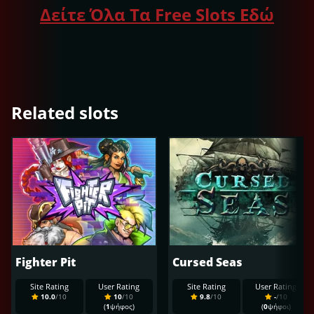
Δείτε Όλα Τα Free Slots Εδώ
Related slots
Fighter Pit
Cursed Seas
Site Rating
User Rating
Site Rating
User Rating
10.0
/10
10
/10
9.8
/10
-
/10
(
1
ψήφος)
(
0
ψήφοι)