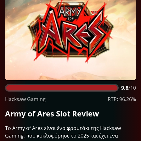
9.8
/10
Hacksaw Gaming
RTP: 96.26%
Army of Ares Slot Review
Το Army of Ares είναι ένα φρουτάκι της Hacksaw
Gaming, που κυκλοφόρησε το 2025 και έχει ένα