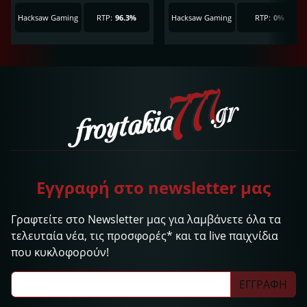
Hacksaw Gaming
RTP:
96.3%
Hacksaw Gaming
RTP:
0%
Εγγραφή στο newsletter μας
Γραφτείτε στο Newsletter μας για λαμβάνετε όλα τα
τελευταία νέα, τις προσφορές* και τα live παιχνίδια
που κυκλοφορούν!
ΕΓΓΡΑΦΗ