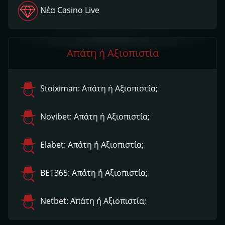
Νέα Casino Live
Απάτη ή Αξιοπιστία
Stoiximan: Απάτη ή Αξιοπιστία;
Novibet: Απάτη ή Αξιοπιστία;
Elabet: Απάτη ή Αξιοπιστία;
ΒΕΤ365: Απάτη ή Αξιοπιστία;
Netbet: Απάτη ή Αξιοπιστία;