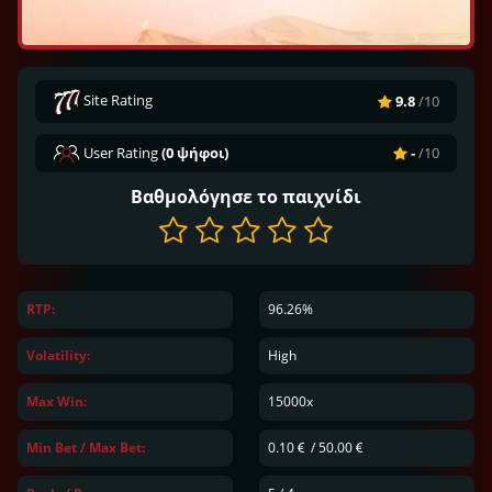
Site Rating
9.8
/10
User Rating
(0 ψήφοι)
-
/10
Βαθμολόγησε το παιχνίδι
RTP:
96.26%
Volatility:
High
Max Win:
15000x
Min Bet / Max Bet:
0.10
/
50.00