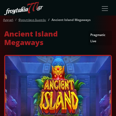
Αρχική
Φρουτάκια Δωρεάν
Ancient Island Megaways
Ancient Island
Pragmatic
Megaways
Live