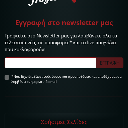
Εγγραφή στο newsletter μας
Γραφτείτε στο Newsletter μας για λαμβάνετε όλα τα
τελευταία νέα, τις προσφορές* και τα live παιχνίδια
που κυκλοφορούν!
ΕΓΓΡΑΦΗ
*Ναι, Έχω διαβάσει τούς όρους και προυποθέσεις και αποδέχομαι να
λαμβάνω ενημερωτικά email
Χρήσιμες Σελίδες