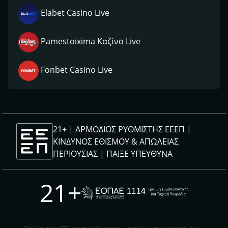
Elabet Casino Live
Pamestoixima Καζίνο Live
Fonbet Casino Live
21+ | ΑΡΜΟΔΙΟΣ ΡΥΘΜΙΣΤΗΣ ΕΕΕΠ |
ΚΙΝΔΥΝΟΣ ΕΘΙΣΜΟΥ & ΑΠΩΛΕΙΑΣ
ΠΕΡΙΟΥΣΙΑΣ |
ΠΑΙΞΕ ΥΠΕΥΘΥΝΑ
21+