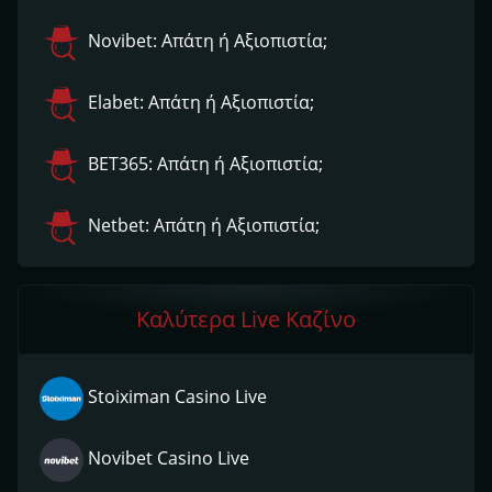
Novibet: Απάτη ή Αξιοπιστία;
Elabet: Απάτη ή Αξιοπιστία;
ΒΕΤ365: Απάτη ή Αξιοπιστία;
Netbet: Απάτη ή Αξιοπιστία;
Καλύτερα Live Καζίνο
Stoiximan Casino Live
Novibet Casino Live