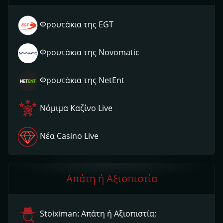
Φρουτάκια της EGT
Φρουτάκια της Novomatic
Φρουτάκια της NetEnt
Νόμιμα Kαζίνο Live
Νέα Casino Live
Απάτη ή Αξιοπιστία
Stoiximan: Απάτη ή Αξιοπιστία;