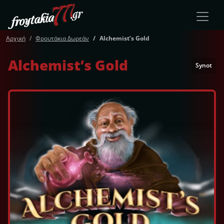
Αρχική
Φρουτάκια Δωρεάν
Alchemist’s Gold
Alchemist’s Gold
Synot