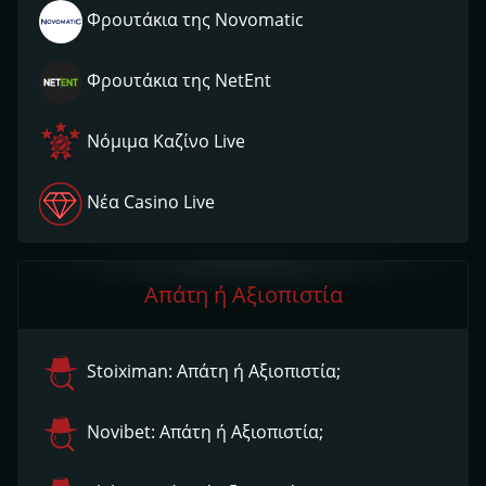
Φρουτάκια της Novomatic
Φρουτάκια της NetEnt
Νόμιμα Kαζίνο Live
Νέα Casino Live
Απάτη ή Αξιοπιστία
Stoiximan: Απάτη ή Αξιοπιστία;
Novibet: Απάτη ή Αξιοπιστία;