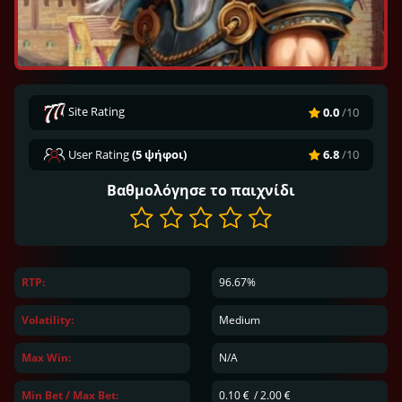
Site Rating
0.0
/10
User Rating
(5 ψήφοι)
6.8
/10
Βαθμολόγησε το παιχνίδι
RTP:
96.67%
Volatility:
Medium
Max Win:
N/A
Min Bet / Max Bet:
0.10
/
2.00