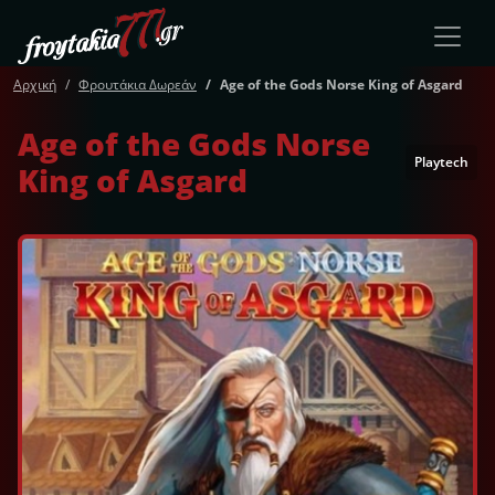
Αρχική
Φρουτάκια Δωρεάν
Age of the Gods Norse King of Asgard
Age of the Gods Norse
Playtech
King of Asgard