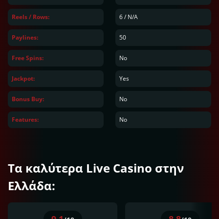
Reels / Rows:
6
/
N/A
Paylines:
50
Free Spins:
No
Jackpot:
Yes
Bonus Buy:
No
Features:
No
Τα καλύτερα Live Casino στην
Ελλάδα: