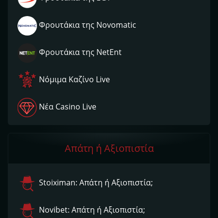
Φρουτάκια της Novomatic
Φρουτάκια της NetEnt
Νόμιμα Kαζίνο Live
Νέα Casino Live
Απάτη ή Αξιοπιστία
Stoiximan: Απάτη ή Αξιοπιστία;
Novibet: Απάτη ή Αξιοπιστία;