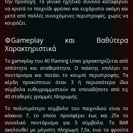
την προσοχή. Το γενικό ηχητικό σύνολο καταφέρνει
να κρατά το παιχνίδι φρέσκο και ευχάριστο ακόμη και
μετά από πολλές συνεχόμενες περιστροφές, χωρίς να
κουράζει.
⚙️Gameplay και Βαθύτερα
Χαρακτηριστικά
Το gameplay του 40 Flaming Lines χαρακτηρίζεται από
απλότητα και σταθερότητα. Ο παίκτης επιλέγει το
ποντάρισμα και πατάει το κουμπί περιστροφής. Τα
κέρδη προκύπτουν όταν 3 ή περισσότερα ίδια
σύμβολα ευθυγραμμιστούν σε οποιαδήποτε από τις
40 σταθερές γραμμές πληρωμής.
Το πολυτιμότερο σύμβολο του παιχνιδιού είναι το
κόκκινο 7, το οποίο προσφέρει έως και 25x το
συνολικό ποντάρισμα για 5 σύμβολα. Το BAR
ακολουθεί με μέγιστη πληρωμή 7,5x, ενώ τα φρούτα