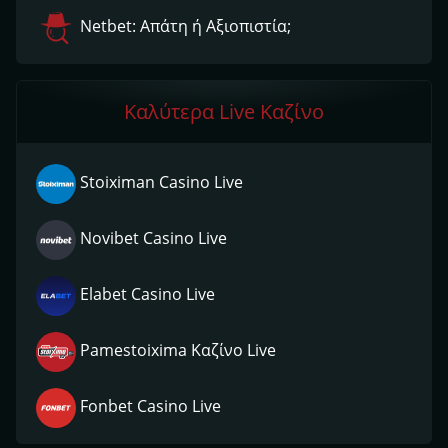
Netbet: Απάτη ή Αξιοπιστία;
Καλύτερα Live Καζίνο
Stoiximan Casino Live
Novibet Casino Live
Elabet Casino Live
Pamestoixima Καζίνο Live
Fonbet Casino Live