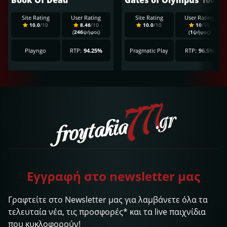
Book Of Dead
Gates of Olympus 1000 Demo
Site Rating
User Rating
Site Rating
User Rating
10.0
/10
8.46
/10
10.0
/10
10
/10
(
246
ψήφοι)
(
1
ψήφος)
Playngo
RTP:
94.25%
Pragmatic Play
RTP:
96.5%
Εγγραφή στο newsletter μας
Γραφτείτε στο Newsletter μας για λαμβάνετε όλα τα
τελευταία νέα, τις προσφορές* και τα live παιχνίδια
που κυκλοφορούν!