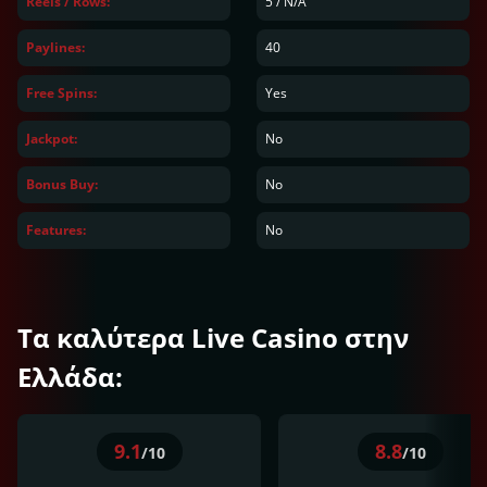
Reels / Rows:
5
/
N/A
Paylines:
40
Free Spins:
Yes
Jackpot:
No
Bonus Buy:
No
Features:
No
Τα καλύτερα Live Casino στην
Ελλάδα:
9.1
8.8
/10
/10