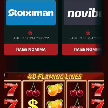
ΕΕΕΠ | 21+ | ΠΑΙΞΕ ΥΠΕΥΘΥΝΑ
ΕΕΕΠ | 21+ | ΠΑΙΞΕ ΥΠΕΥΘΥΝΑ
ΠΑΙΞΕ ΝΟΜΙΜΑ
ΠΑΙΞΕ ΝΟΜΙΜΑ