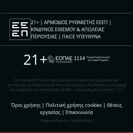
21+ | ΑΡΜΟΔΙΟΣ ΡΥΘΜΙΣΤΗΣ ΕΕΕΠ |
ΚΙΝΔΥΝΟΣ ΕΘΙΣΜΟΥ & ΑΠΩΛΕΙΑΣ
ΠΕΡΙΟΥΣΙΑΣ |
ΠΑΙΞΕ ΥΠΕΥΘΥΝΑ
21+
Στο Froytakia777 υποστηρίζουμε τον υπεύθυνο στοιχηματισμό και
συστήνουμε να παίζετε τυχερά παιχνίδια με μέτρο. Eπισκεφτείτε το eopae.gr
για συμβουλές και υποστήριξη. ΕΟΠΑΕ – Γραμμή Συμβουλευτικής: 1114.
Όροι χρήσης
|
Πολιτική χρήσης cookies
|
Θέσεις
εργασίας
|
Επικοινωνία
*Ισχύουν Όροι και Προϋποθέσεις