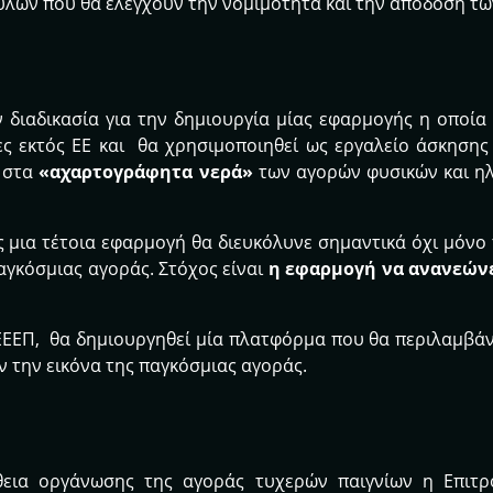
λων που θα ελέγχουν την νομιμότητα και την απόδοση τω
ν διαδικασία για την δημιουργία μίας εφαρμογής η οποία
 εκτός ΕΕ και θα χρησιμοποιηθεί ως εργαλείο άσκησης 
ά στα
«αχαρτογράφητα νερά»
των αγορών φυσικών και ηλ
μια τέτοια εφαρμογή θα διευκόλυνε σημαντικά όχι μόνο 
γκόσμιας αγοράς. Στόχος είναι
η εφαρμογή να ανανεώνε
ΕΕΕΠ, θα δημιουργηθεί μία πλατφόρμα που θα περιλαμβάν
ν την εικόνα της παγκόσμιας αγοράς.
θεια οργάνωσης της αγοράς τυχερών παιγνίων η Επιτ