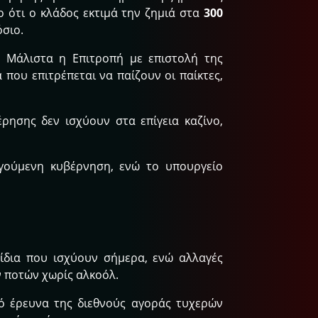
ο ότι ο κλάδος εκτιμά την ζημιά στα
300
όσιο.
. Μάλιστα η Επιτροπή με επιστολή της
που επιτρέπεται να παίζουν οι παίκτες,
ρησης δεν ισχύουν στα επίγεια καζίνο,
ηγούμενη κυβέρνηση, ενώ το υπουργείο
ίδια που ισχύουν σήμερα, ενώ αλλαγές
ν ποτών χωρίς αλκοόλ.
ό έρευνα της διεθνούς αγοράς τυχερών