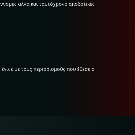
ύννομες αλλά και ταυτόχρονο αποδοτικές
 έγινε με τους περιορισμούς που έθεσε ο