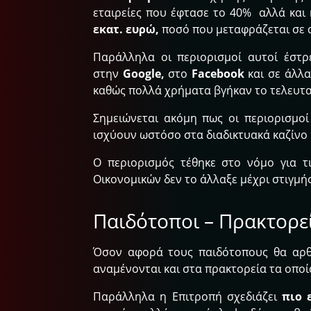
εταιρείες που έφτασε το 40% αλλά και κ
εκατ. ευρώ,
ποσό που μεταφράζεται σε α
Παράλληλα οι περιορισμοί αυτοί έστρ
στην
Google,
στο
Facebook
και σε άλλα
καθώς πολλά χρήματα βγήκαν το τελευτα
Σημειώνεται ακόμη πως οι περιορισμοί
ισχύουν ωστόσο στα διαδικτυακά καζίνο 
Ο περιορισμός τέθηκε στο νόμο για τ
Οικονομικών δεν το άλλαξε μέχρι στιγμής
Παιδότοποι – Πρακτορε
Όσον αφορά τους παιδότοπους θα αρθο
αναμένονται και στα πρακτορεία τα οπο
Παράλληλα η Επιτροπή σχεδιάζει
πιο 