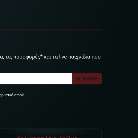
, τις προσφορές* και τα live παιχνίδια που
ΕΓΓΡΑΦΗ
ερωτικά email