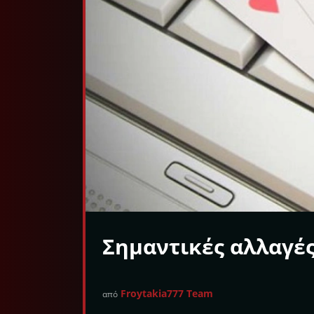
Σημαντικές αλλαγές
Froytakia777 Team
από