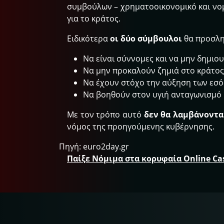
συμβούλων – χρηματοοικονομικό και νομ
για το κράτος.
Ειδικότερα
οι δύο σύμβουλοι
θα προσληφ
Να είναι σύννομες και να μην δημι
Να μην προκαλούν ζημιά στο κράτος
Να έχουν στόχο την αύξηση των εσ
Να βοηθούν στον υγιή ανταγωνισμό
Με τον τρόπο αυτό
δεν θα λαμβάνοντα
νόμος της προηγούμενης κυβέρνησης.
Πηγή: euro2day.gr
Παίξε Νόμιμα στα κορυφαία Online Cas