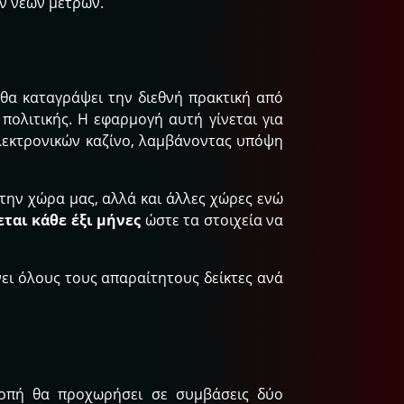
ν νέων μέτρων.
 θα καταγράψει την διεθνή πρακτική από
πολιτικής. Η εφαρμογή αυτή γίνεται για
εκτρονικών καζίνο, λαμβάνοντας υπόψη
την χώρα μας, αλλά και άλλες χώρες ενώ
ται κάθε έξι μήνες
ώστε τα στοιχεία να
ει όλους τους απαραίτητους δείκτες ανά
ροπή θα προχωρήσει σε συμβάσεις δύο