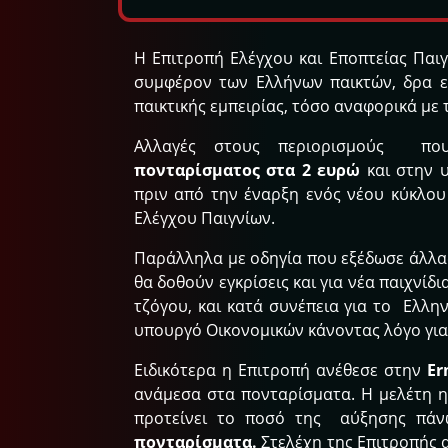
Η Επιτροπή Ελέγχου και Εποπτείας Παιγν
συμφέρον των Ελλήνων παικτών, δρα ε
παικτικής εμπειρίας, τόσο αναφορικά με τα
Αλλαγές στους περιορισμούς π
πονταρίσματος στα 2 ευρώ
και στην 
πριν από την έναρξη ενός νέου κύκλου 
Ελέγχου Παιγνίων.
Παράλληλα με οδηγία που εξέδωσε άλλα
θα δοθούν εγκρίσεις και για νέα παιχνίδ
τζόγου, και κατά συνέπεια για το Ελλην
υπουργό Οικονομικών κάνοντας λόγο για
Ειδικότερα η Επιτροπή ανέθεσε στην
Er
ανάμεσα στα πονταρίσματα. Η μελέτη η
προτείνει το ποσό της αύξησης πάν
πονταρίσματα.
Στελέχη της Επιτροπής 