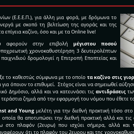
ίων (Ε.Ε.Ε.Π.), για άλλη μια φορά, με δρόμωνα το
νεργά με σκοπό τη βελτίωση της αγοράς και της
 επίγεια καζίνο, όσο και με τα Online live!
ου αφορούν στην επιβολή
μέγιστου ποσού
υποχρεωτική χρονοκαθυστέρηση 3 δευτερολέπτων
παιχνιδιού δρομολογεί η Επιτροπή Εποπτείας και
ξε το καθεστώς σύμφωνα με το οποίο
τα καζίνο στις γι
ια για όποιον το επιθυμεί. Στόχος είναι να σημειωθεί αύξησ
ικό Δημόσιο, αλλά και να κατευνάσει τις
αντιδράσεις
των
 τεράστια ζημιά από την εφαρμογή του νόμου που έθετε 
nst and Young
μελέτη για την διεθνή πρακτική τόσο στο
 οποία θα αποτυπώσει την διεθνή πρακτική αλλά και τις
ω στο πλαφόν (2ευρω) που ισχύει σήμερα, αλλά και
αναφέρουν ότι το πλαφόν του 2ευρου και της χρονοκαθυσ