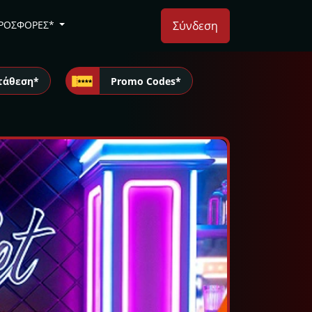
ΡΟΣΦΟΡΕΣ*
Σύνδεση
τάθεση*
Promo Codes*