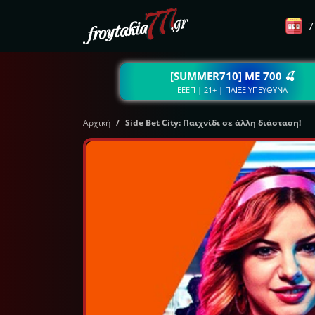
7
[SUMMER710] ΜΕ 700 🍒
ΕΕΕΠ | 21+ | ΠΑΙΞΕ ΥΠΕΥΘΥΝΑ
Αρχική
Side Bet City: Παιχνίδι σε άλλη διάσταση!