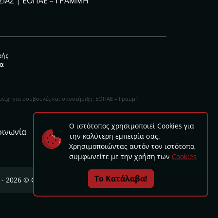
ΣΙΑΣ |
ΕΟΠΑΕ – ΓΡΑΜΜΗ
pae.gr για συμβουλές και υποστήριξη. ΕΟΠΑΕ – Γραμμή
Ο ιστότοπος χρησιμοποιεί Cookies για
οινωνία
την καλύτερη εμπειρία σας.
Χρησιμοποιώντας αυτόν τον ιστότοπο,
συμφωνείτε με την χρήση των
Cookies
Το Κατάλαβα!
 - 2026 © Copyright
froytakia777.gr