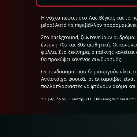
H νύχτα πέφτει στο Λας Βέγκας και τα π
μέρα! Αυτό το περιβάλλον προσομοιώνει τ
Στο background, ζωντανεύουν οι δρόμοι 
έντονη 70s και 80s αισθητική. Οι κανόνε
φύλλα. Στο ξεκίνημα, ο παίκτης καλείται
θα προκύψει κανένας συνδυασμός.
Οι συνδυασμοί που δημιουργούν νίκες είν
Αντίστοιχα φυσικά, οι ανταμοιβές είνα
πολλαπλασιαστές να φτάνουν ακόμα και τ
21+ | Αρμόδιος Ρυθμιστής ΕΕΕΠ | Κίνδυνος εθισμού & απώλ