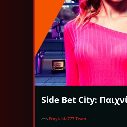
Side Bet City: Παιχ
Froytakia777 Team
από