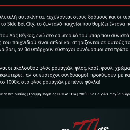
ολυτελή αυτοκίνητα, ξεχύνονται στους δρόμους και οι τε
ο Side Bet City, το ζωντανό παιχνίδι που θυμίζει έντονα π
του Λας Βέγκας, ενώ στο εσωτερικό του μπαρ που συνιστά τ
ς του παιχνιδιού είναι απλοί και στηρίζονται σε αυτούς 
 να βρει, αν θα υπάρχουν εύστοχοι συνδυασμοί στα πρώτα 
αι οι ακόλουθοι: φλος ρουαγιάλ, φλος, καρέ, φουλ, χρώμα, 
ι καλύτερες, αν οι εύστοχοι συνδυασμοί προκύψουν με κ
ο 1000x, στο φλος ρουαγιάλ με πέντε φύλλα!
ειας περιουσίας | Γραμμή βοήθειας ΚΕΘΕΑ: 1114 | Υπεύθυνο Παιχνίδι. *Ισχύουν όρ