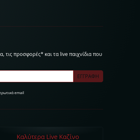
, τις προσφορές* και τα live παιχνίδια που
ΕΓΓΡΑΦΗ
ερωτικά email
Καλύτερα Live Καζίνο