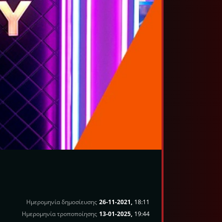
Ημερομηνία δημοσίευσης
26-11-2021,
18:11
Ημερομηνία τροποποίησης
13-01-2025,
19:44