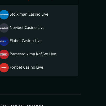
Stoiximan Casino Live
Novibet Casino Live
Elabet Casino Live
Pamestoixima Καζίνο Live
Fonbet Casino Live