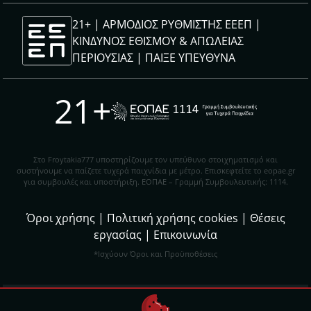
21+ | ΑΡΜΟΔΙΟΣ ΡΥΘΜΙΣΤΗΣ ΕΕΕΠ |
ΚΙΝΔΥΝΟΣ ΕΘΙΣΜΟΥ & ΑΠΩΛΕΙΑΣ
ΠΕΡΙΟΥΣΙΑΣ |
ΠΑΙΞΕ ΥΠΕΥΘΥΝΑ
21+
Στο Froytakia777 υποστηρίζουμε τον υπεύθυνο στοιχηματισμό και
συστήνουμε να παίζετε τυχερά παιχνίδια με μέτρο. Eπισκεφτείτε το eopae.gr
για συμβουλές και υποστήριξη. ΕΟΠΑΕ – Γραμμή Συμβουλευτικής: 1114.
Όροι χρήσης
|
Πολιτική χρήσης cookies
|
Θέσεις
εργασίας
|
Επικοινωνία
*Ισχύουν Όροι και Προϋποθέσεις
Σχεδιασμός ιστοτόπου:
Digital Winners