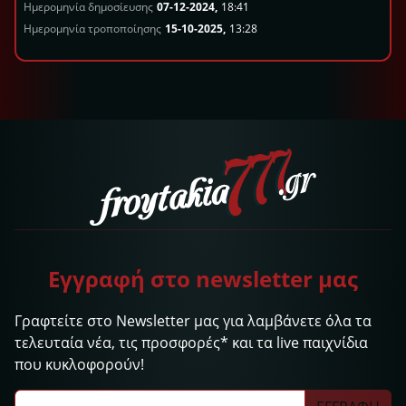
Ημερομηνία δημοσίευσης
07-12-2024,
18:41
Ημερομηνία τροποποίησης
15-10-2025,
13:28
Εγγραφή στο newsletter μας
Γραφτείτε στο Newsletter μας για λαμβάνετε όλα τα
τελευταία νέα, τις προσφορές* και τα live παιχνίδια
που κυκλοφορούν!